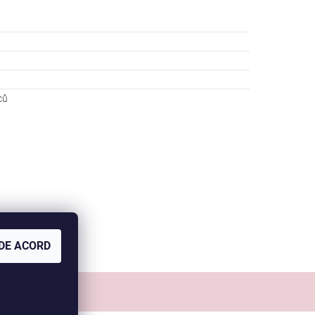
ců
DE ACORD
Comanda mea