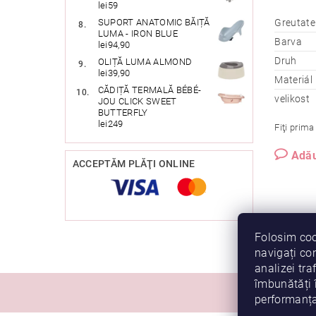
lei59
Greutate
SUPORT ANATOMIC BĂIȚĂ
LUMA - IRON BLUE
Barva
lei94,90
Druh
OLIȚĂ LUMA ALMOND
lei39,90
Materiál
CĂDIȚĂ TERMALĂ BÉBÉ-
velikost
JOU CLICK SWEET
BUTTERFLY
lei249
Fiţi prima
Adău
ACCEPTĂM PLĂŢI ONLINE
Folosim coo
navigați con
analizei traf
îmbunătăți 
Vreau să fiu p
performanța 