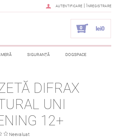
|
AUTENTIFICARE
ÎNREGISTRARE
0
lei0
AMERĂ
SIGURANȚĂ
DOGSPACE
ELOR CU CARACTER PERSONAL
ZETĂ DIFRAX
TURAL UNI
ENING 12+
Neevaluat