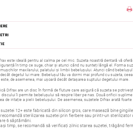
IERE
ETRI
ŢIE
rax este ideală pentru al calma pe cel mic. Suzeta noastră dentară vă oferă c
iguranță în timp ce suge, chiar și atunci când nu sunteți lângă el. Forma su
mușchilor maxilarului, palatului și limbii bebelușului. Atunci când bebelușu
decât degetul lui mare. Bebelușul tău va dormi mai profund cu suzeta, ceea ce
 este, de asemenea, mai ușoară decât detașarea suptului degetului mare.
ică Difrax are un disc în formă de fluture care asigură că suzeta se potrive
discului îi permite bebelușului să respire liber pe nas. Două orificii suplim
tea de iritație a pielii bebelușului. De asemenea, suzetele Difrax arată foarte
 suzetei 12+ este fabricată din silicon gros, care masează bine gingiile 
 recomandă sterilizarea suzetei prin fierbere sau printr-un sterilizat
care 6 săptămâni.
lași timp, se recomandă să verificați zilnic starea suzetei, trăgând fer