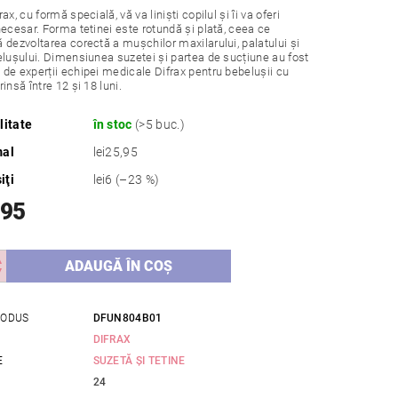
ax, cu formă specială, vă va liniști copilul și îi va oferi
necesar. Forma tetinei este rotundă și plată, ceea ce
 dezvoltarea corectă a mușchilor maxilarului, palatului și
elușului. Dimensiunea suzetei și partea de sucțiune au fost
de experții echipei medicale Difrax pentru bebelușii cu
insă între 12 și 18 luni.
litate
în stoc
(>5 buc.)
mal
lei25,95
iţi
lei6
(–23 %)
,95
RODUS
DFUN804B01
DIFRAX
E
SUZETĂ ȘI TETINE
24