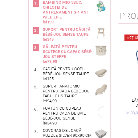
BAMBINO MIO 5BUC.
CHILOȚEI DE
ANTRENAMENT 3-4 ANI
PRO
WILD LIFE
lei199
SUPORT PENTRU CĂDIȚĂ
BÉBÉ-JOU SENSE TAUPE
ACȚIU
lei349
GĂLEATĂ PENTRU
SCUTECE CU CAPAC BÉBÉ-
JOU STEPPE
lei79,90
CADIȚĂ PENTRU COPII
BÉBÉ-JOU SENSE TAUPE
lei125
SUPORT ANATOMIC
PENTRU CADA BEBE JOU
FABULOUS TAUPE
LĂ
lei94,90
D
FURTUN CU CUPLAJ
lei39,
PENTRU CADA DE BAIE
BÉBÉ-JOU SENSE
lei34,90
COVORAȘ DE JOACĂ
PUZZLE SILVER 90X90 CM