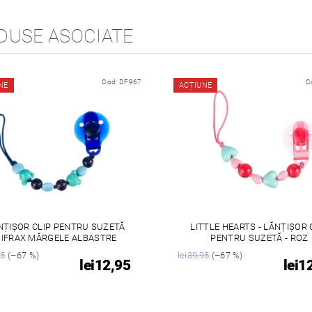
DUSE ASOCIATE
Cod:
DF967
C
NE
ACȚIUNE
NȚIȘOR CLIP PENTRU SUZETĂ
LITTLE HEARTS - LĂNȚIȘOR 
IFRAX MĂRGELE ALBASTRE
PENTRU SUZETĂ - ROZ
95
(–67 %)
lei39,95
(–67 %)
lei12,95
lei1