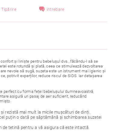
Tipărire
intrebare
onfort și liniște pentru bebelușul dvs., făcându-l să se
zetei este rotundă și plată, ceea ce stimulează dezvoltarea
l are nevoie să sugă, suzeta este un istrument mai igienic și
, potrivit experților, reduce riscul de SIDS. Iar detașarea
ște perfect cu forma feței bebelușului dumneavoastră.
entare asigură un pasaj de aer suficient, reducând
 mișto.
și rezistă mai mult la micile mușcături de dinți.
or cel puțin o dată pe săptămână și schimbarea suzetei
m de tetină pentru a vă asigura că este intactă.