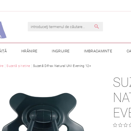
ĂIȚĂ
HRĂNIRE
INGRIJIRE
IMBRACAMINTE
C
ire
Suzetă și tetine
TERMENI ȘI CONDIȚII
Suzetă Difrax Natural UNI Evening 12+
CONTACT
PRELUCRAREA DAT
SU
CONSULTAȚII
COMANDA MEA
NA
EV