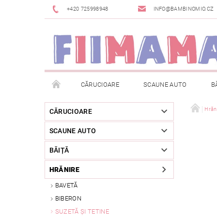
+420 725998948
INFO@BAMBINOMIO.CZ
CĂRUCIOARE
SCAUNE AUTO
B
BRANDURI
DESPACHETAT SAU DIN EXPOZIȚIE
Hrăn
CĂRUCIOARE
SCAUNE AUTO
RETURNAREA MĂRFII
METODE DE PLATĂ
BĂIȚĂ
HRĂNIRE
BAVETĂ
BIBERON
SUZETĂ ȘI TETINE