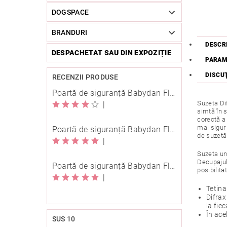
DOGSPACE
BRANDURI
DESCR
DESPACHETAT SAU DIN EXPOZIȚIE
PARAM
DISCU
RECENZII PRODUSE
Poartă de siguranță Babydan Flexi Fit metal albă 67-105,5 cm cu înșurubare
Suzeta Dif
|
simtă în s
corectă a 
mai sigur 
Poartă de siguranță Babydan Flexi Fit metal neagră 67-105,5 cm cu înșurubare
de suzetă
|
Suzeta un
Decupajul 
Poartă de siguranță Babydan Flexi Fit metal neagră 67-105,5 cm cu înșurubare
posibilita
|
Tetina
Difrax
la fie
În ace
SUS 10