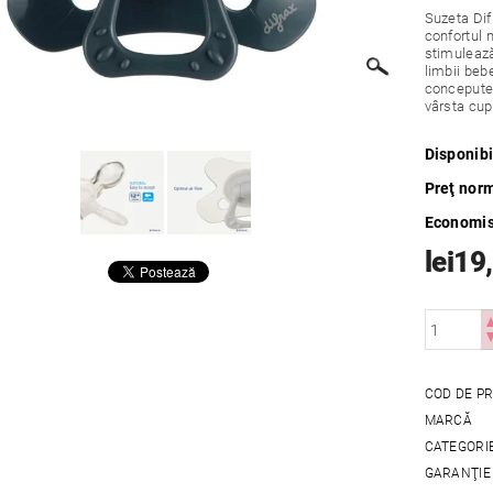
Suzeta Difr
confortul 
stimulează
limbii beb
concepute 
vârsta cupr
Disponibi
Preţ nor
Economis
lei19
COD DE P
MARCĂ
CATEGORI
GARANŢIE