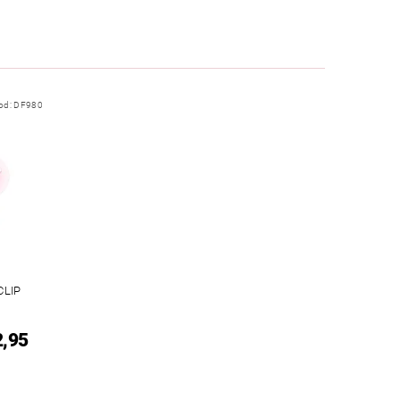
od:
DF980
CLIP
2,95