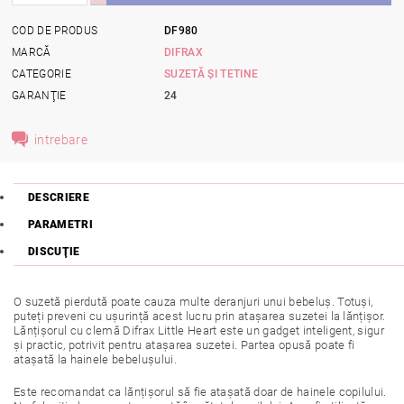
COD DE PRODUS
DF980
MARCĂ
DIFRAX
CATEGORIE
SUZETĂ ȘI TETINE
GARANŢIE
24
intrebare
DESCRIERE
PARAMETRI
DISCUŢIE
O suzetă pierdută poate cauza multe deranjuri unui bebeluș. Totuși,
puteți preveni cu ușurință acest lucru prin atașarea suzetei la lănțișor.
Lănțișorul cu clemă Difrax Little Heart este un gadget inteligent, sigur
și practic, potrivit pentru atașarea suzetei. Partea opusă poate fi
atașată la hainele bebelușului.
Este recomandat ca lănțișorul să fie atașată doar de hainele copilului.