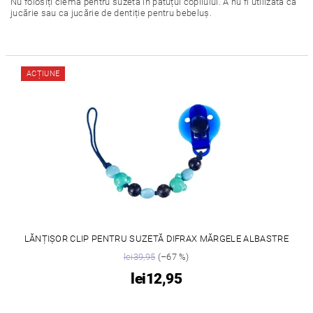
Nu folosiți clema pentru suzetă în pătuțul copilului. A nu fi utilizată ca
jucărie sau ca jucărie de dentiție pentru bebeluș.
ACȚIUNE
LĂNȚIȘOR CLIP PENTRU SUZETĂ DIFRAX MĂRGELE ALBASTRE
lei39,95
(–67 %)
lei12,95