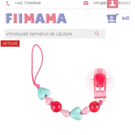
+420 725998948
INFO@BAMBINOMIO.CZ
0
lei0
ACȚIUNE