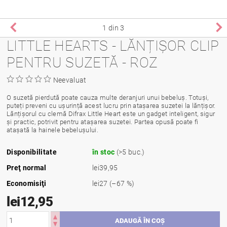
1
din 3
LITTLE HEARTS - LĂNȚIȘOR CLIP
PENTRU SUZETĂ - ROZ
Neevaluat
O suzetă pierdută poate cauza multe deranjuri unui bebeluș. Totuși,
puteți preveni cu ușurință acest lucru prin atașarea suzetei la lănțișor.
Lănțișorul cu clemă Difrax Little Heart este un gadget inteligent, sigur
și practic, potrivit pentru atașarea suzetei. Partea opusă poate fi
atașată la hainele bebelușului.
Disponibilitate
în stoc
(>5 buc.)
Preţ normal
lei39,95
Economisiţi
lei27
(–67 %)
lei12,95