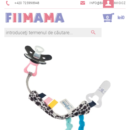
+420 725998948
INFO@BAMBINOMIO.CZ
0
lei0