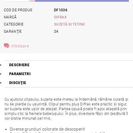
COD DE PRODUS
DF1036
MARCĂ
DIFRAX
CATEGORIE
SUZETĂ ȘI TETINE
GARANŢIE
24
intrebare
DESCRIERE
PARAMETRI
DISCUŢIE
Cu ajutorul clipsului, suzeta este mereu la îndemână, rămâne curată și
nu se pierde cu ușurință. Clipul pentru pluș Difrax este practic și sigur,
iar suzeta este ușor de atașat. Partea opusă poate fi apoi atașată prin
simplu clic la hainele bebelușului. În plus, diversele fâșii din țesătură îl
vor distra minunat cel mic.
Diverse grunduri colorate de descoperit