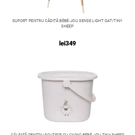
SUPORT PENTRU CĂDIȚĂ BÉBÉ-JOU SENSE LIGHT OAT/TINY
SHEEP
lei349
GĂLEATĂ PENTRU SCUTECE CU CAPAC BÉBÉ-JOU TINY SHEEP