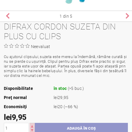
1
din 5
DIFRAX CORDON SUZETA DIN
PLUS CU CLIPS
Neevaluat
Cu ajutorul clipsului, suzeta este mereu la îndemână, rămâne curată și
nu se pierde cu ușurință. Clipul pentru pluș Difrax este practic și sigur,
iar suzeta este ușor de atașat. Partea opusă poate fi apoi atașată prin
simplu clic la hainele bebelușului. În plus, diversele fâșii din țesătură îl
vor distra minunat cel mic.
Disponibilitate
în stoc
(>5 buc.)
Preţ normal
lei29,95
Economisiţi
lei20
(–66 %)
lei9,95