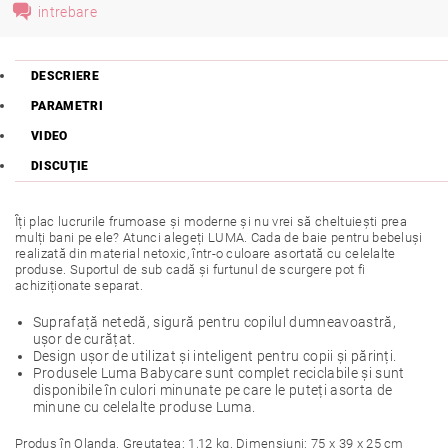
intrebare
DESCRIERE
PARAMETRI
VIDEO
DISCUŢIE
Îți plac lucrurile frumoase și moderne și nu vrei să cheltuiești prea
mulți bani pe ele? Atunci alegeți LUMA. Cada de baie pentru bebeluși
realizată din material netoxic, într-o culoare asortată cu celelalte
produse. Suportul de sub cadă și furtunul de scurgere pot fi
achiziționate separat.
Suprafață netedă, sigură pentru copilul dumneavoastră,
ușor de curățat.
Design ușor de utilizat și inteligent pentru copii și părinți.
Produsele Luma Babycare sunt complet reciclabile și sunt
disponibile în culori minunate pe care le puteți asorta de
minune cu celelalte produse Luma.
Produs în Olanda. Greutatea: 1,12 kg. Dimensiuni: 75 x 39 x 25 cm