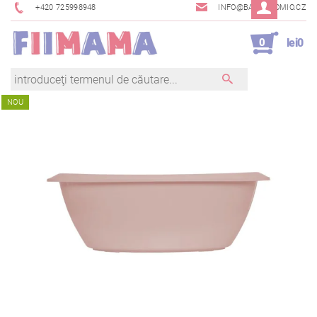
+420 725998948
INFO@BAMBINOMIO.CZ
0
lei0
NOU