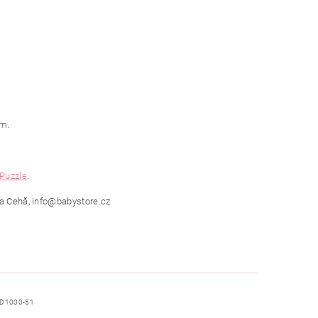
cm.
Puzzle
.
ica Cehă, info@babystore.cz
D1000-51