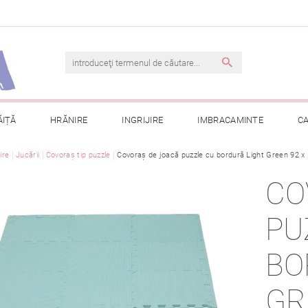
ĂIȚĂ
HRĂNIRE
INGRIJIRE
IMBRACAMINTE
C
jire
Jucării
TERMENI ȘI CONDIȚII
Covoraș tip puzzle
Covoraș de joacă puzzle cu bordură Light Green 92 x
CONTACT
PRELUCRAREA DAT
CO
CONSULTAȚII
COMANDA MEA
PU
BO
GR