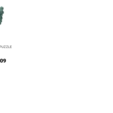
 PUZZLE
M
109