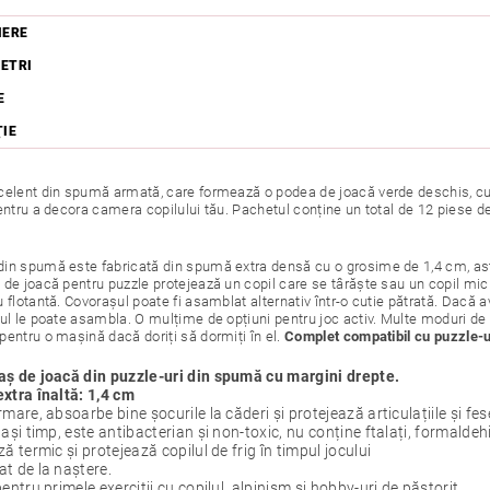
IERE
ETRI
E
ŢIE
celent din spumă armată, care formează o podea de joacă verde deschis, cu 
entru a decora camera copilului tău. Pachetul conține un total de 12 piese d
in spumă este fabricată din spumă extra densă cu o grosime de 1,4 cm, astfel
de joacă pentru puzzle protejează un copil care se târăște sau un copil mic 
 flotantă. Covorașul poate fi asamblat alternativ într-o cutie pătrată. Dacă 
lul le poate asambla. O mulțime de opțiuni pentru joc activ. Multe moduri de 
pentru o mașină dacă doriți să dormiți în el.
Complet compatibil cu puzzle-
ș de joacă din puzzle-uri din spumă cu margini drepte.
xtra înaltă: 1,4 cm
rmare, absoarbe bine șocurile la căderi și protejează articulațiile și fes
lași timp, este antibacterian și non-toxic, nu conține ftalați, formal
ză termic și protejează copilul de frig în timpul jocului
t de la naștere.
pentru primele exerciții cu copilul, alpinism și hobby-uri de păstorit.