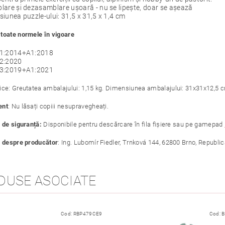
are și dezasamblare ușoară - nu se lipește, doar se așează
iunea puzzle-ului: 31,5 x 31,5 x 1,4 cm
toate normele în vigoare
1:2014+A1:2018
2:2020
3:2019+A1:2021
ice: Greutatea ambalajului: 1,15 kg. Dimensiunea ambalajului: 31x31x12,5 
ent
: Nu lăsați copiii nesupravegheați.
i de siguranță:
Disponibile pentru descărcare în fila fișiere sau pe gamepad
i despre producător
: Ing. Lubomír Fiedler, Trnková 144, 62800 Brno, Republ
DUSE ASOCIATE
Cod:
RBP479CE9
Cod:
B