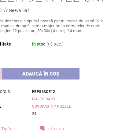
Neevaluat
de deschis din spumă groasă pentru podea de joacă 92 x
muchie dreaptă, pentru majoritatea camerelor de copii.
onține 12 puzzle-uri, 30x30x1,4 cm și 14 muchii.
litate
în stoc
(>5 buc.)
RODUS
RBP563CE12
RIALTO BABY
E
COVORAȘ TIP PUZZLE
24
Tipărire
intrebare