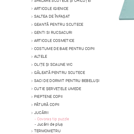
SPALARE SCUTECE ȘI CHILOȚEI
ARTICOLE IGIENICE
SALTEA DE ÎNFAȘAT
GEANTĂ PENTRU SCUTECE
GENTI SI RUCSACURI
ARTICOLE COSMETICE
COSTUME DE BAIE PENTRU COPII
ALTELE
OLIȚE ȘI SCAUNE WC
GĂLEATĂ PENTRU SCUTECE
SACI DE DORMIT PENTRU BEBELUȘI
CUTIE ȘERVEȚELE UMEDE
PIEPTENE COPII
PĂTURĂ COPII
JUCĂRII
Covoraș tip puzzle
Jucării de pluș
TERMOMETRU