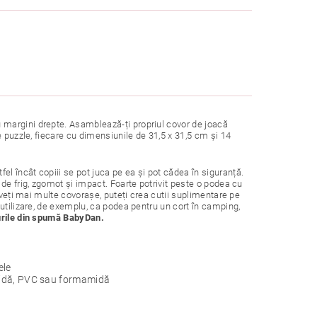
margini drepte. Asamblează-ți propriul covor de joacă
e puzzle, fiecare cu dimensiunile de 31,5 x 31,5 cm și 14
 încât copiii se pot juca pe ea și pot cădea în siguranță.
de frig, zgomot și impact. Foarte potrivit peste o podea cu
aveți mai multe covorașe, puteți crea cutii suplimentare pe
utilizare, de exemplu, ca podea pentru un cort în camping,
urile din spumă BabyDan.
ele
dehidă, PVC sau formamidă