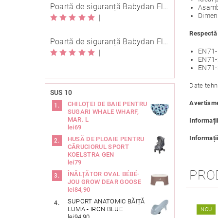
Poartă de siguranță Babydan Flexi Fit metal neagră 67-105,5 cm cu înșurubare
Asambl
Dimens
|
Respectă 
Poartă de siguranță Babydan Flexi Fit metal neagră 67-105,5 cm cu înșurubare
EN71-
|
EN71-
EN71-
Date tehn
SUS 10
Avertism
CHILOȚEI DE BAIE PENTRU
SUGARI WHALE WHARF,
MAR. L
Informați
lei69
Informați
HUSĂ DE PLOAIE PENTRU
CĂRUCIORUL SPORT
KOELSTRA GEN
lei79
PRO
ÎNĂLȚĂTOR OVAL BÉBÉ-
JOU GROW DEAR GOOSE
lei84,90
SUPORT ANATOMIC BĂIȚĂ
LUMA - IRON BLUE
NOU
lei94,90