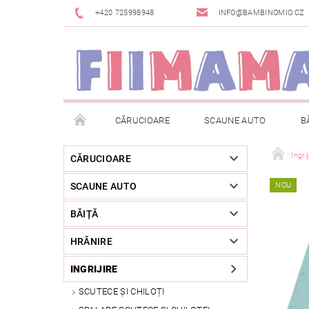
+420 725998948
INFO@BAMBINOMIO.CZ
CĂRUCIOARE
SCAUNE AUTO
B
BRANDURI
DESPACHETAT SAU DIN EXPOZIȚIE
Ingri
CĂRUCIOARE
SCAUNE AUTO
NOU
RETURNAREA MĂRFII
METODE DE PLATĂ
BĂIȚĂ
HRĂNIRE
INGRIJIRE
SCUTECE ȘI CHILOȚI