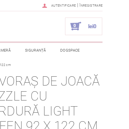
|
AUTENTIFICARE
ÎNREGISTRARE
0
lei0
AMERĂ
SIGURANȚĂ
DOGSPACE
 122 cm
ELOR CU CARACTER PERSONAL
VORAȘ DE JOACĂ
ZZLE CU
RDURĂ LIGHT
EEN 92 X 122 CM