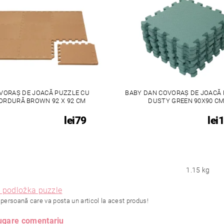
VORAȘ DE JOACĂ PUZZLE CU
BABY DAN COVORAȘ DE JOACĂ
ORDURĂ BROWN 92 X 92 CM
DUSTY GREEN 90X90 C
lei79
lei
1.15 kg
í podložka puzzle
 persoană care va posta un articol la acest produs!
gare comentariu