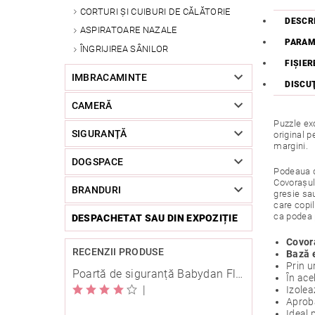
CORTURI ȘI CUIBURI DE CĂLĂTORIE
DESCR
ASPIRATOARE NAZALE
PARAM
ÎNGRIJIREA SÂNILOR
FIŞIER
IMBRACAMINTE
DISCU
CAMERĂ
Puzzle ex
SIGURANȚĂ
original p
margini.
DOGSPACE
Podeaua d
Covorașul 
BRANDURI
gresie sau
care copi
ca podea 
DESPACHETAT SAU DIN EXPOZIȚIE
Covora
RECENZII PRODUSE
Bază e
Prin u
Poartă de siguranță Babydan Flexi Fit metal albă 67-105,5 cm cu înșurubare
În ace
|
Izolea
Aproba
Ideal 