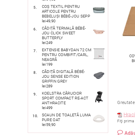
COȘ TEXTIL PENTRU
ARTICOLE PENTRU
BEBELUȘI BÉBÉ-JOU SEPP
lei49,90
CĂDIȚĂ TERMALĂ BÉBÉ-
JOU CLICK SWEET
BUTTERFLY
lei249
EXTENSIE BABYDAN 72 CM
PENTRU COMBIFIT/CARL,
CO
NEAGRĂ
B
lei199
CĂDIȚĂ DIGITALĂ BÉBÉ-
JOU SENSE EDITION
GRIFFIN GREY
lei289
KOELSTRA CĂRUCIOR
SPORT COMPACT RE-ACT
Greutate
ANTHRACITE
lei499
Hrac
SCAUN DE TOALETĂ LUMA
PURE OAT
Fiţi prima
lei59,90
Adău