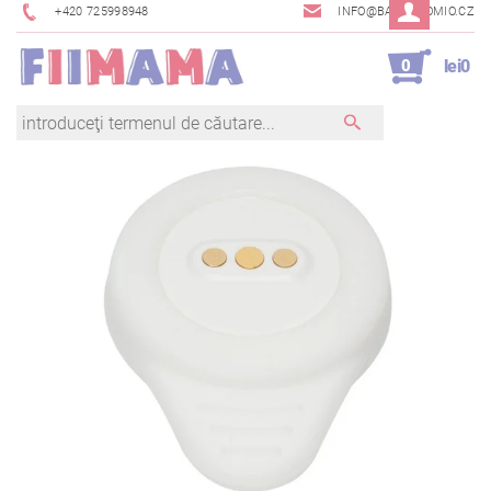
+420 725998948
INFO@BAMBINOMIO.CZ
0
lei0