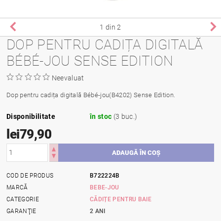
1
din 2
DOP PENTRU CADIȚA DIGITALĂ
BÉBÉ-JOU SENSE EDITION
Neevaluat
Dop pentru cadița digitală Bébé-jou(B4202) Sense Edition.
Disponibilitate
în stoc
(3 buc.)
lei79,90
COD DE PRODUS
B722224B
MARCĂ
BEBE-JOU
CATEGORIE
CĂDIȚE PENTRU BAIE
GARANŢIE
2 ANI