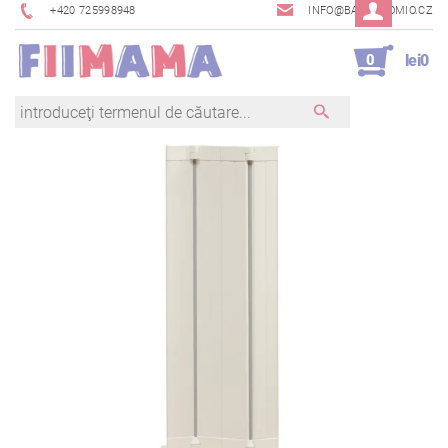
+420 725998948
INFO@BAMBINOMIO.CZ
0
lei0