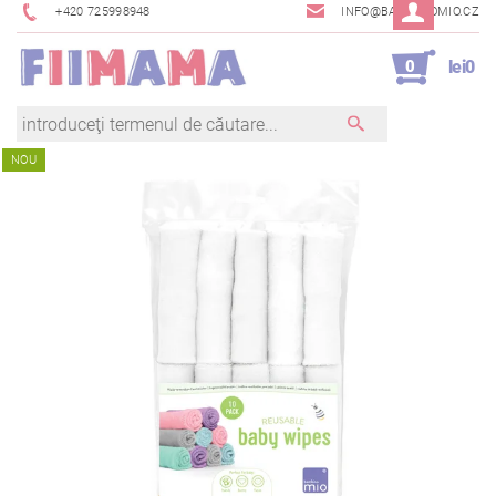
+420 725998948
INFO@BAMBINOMIO.CZ
0
lei0
NOU