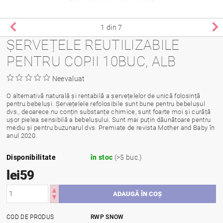
1
din 7
ȘERVEȚELE REUTILIZABILE
PENTRU COPII 10BUC, ALB
Neevaluat
O alternativă naturală și rentabilă a șervețelelor de unică folosință
pentru bebeluși. Șervețelele refolosibile sunt bune pentru bebelușul
dvs., deoarece nu conțin substanțe chimice, sunt foarte moi și curăță
ușor pielea sensibilă a bebelușului. Sunt mai puțin dăunătoare pentru
mediu și pentru buzunarul dvs. Premiate de revista Mother and Baby în
anul 2020.
Disponibilitate
în stoc
(>5 buc.)
lei59
COD DE PRODUS
RWP SNOW