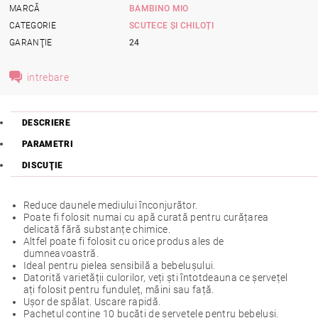
MARCĂ
BAMBINO MIO
CATEGORIE
SCUTECE ȘI CHILOȚI
GARANŢIE
24
intrebare
DESCRIERE
PARAMETRI
DISCUŢIE
Reduce daunele mediului înconjurător.
Poate fi folosit numai cu apă curată pentru curățarea
delicată fără substanțe chimice.
Altfel poate fi folosit cu orice produs ales de
dumneavoastră.
Ideal pentru pielea sensibilă a bebelușului.
Datorită varietății culorilor, veți ști întotdeauna ce șervețel
ați folosit pentru funduleț, mâini sau față.
Ușor de spălat. Uscare rapidă.
Pachetul conține 10 bucăți de șervețele pentru bebeluși.