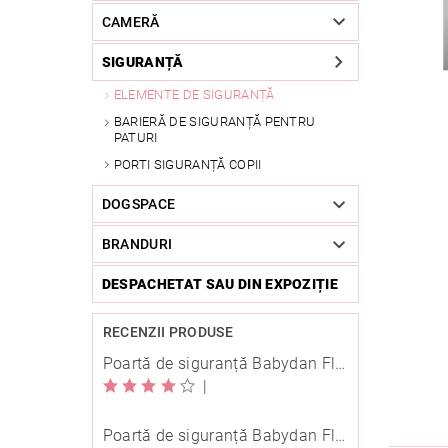
CAMERĂ
SIGURANȚĂ
ELEMENTE DE SIGURANȚĂ
BARIERĂ DE SIGURANȚĂ PENTRU
PATURI
PORTI SIGURANȚĂ COPII
DOGSPACE
BRANDURI
DESPACHETAT SAU DIN EXPOZIȚIE
RECENZII PRODUSE
Poartă de siguranță Babydan Flexi Fit metal albă 67-105,5 cm cu înșurubare
|
Poartă de siguranță Babydan Flexi Fit metal neagră 67-105,5 cm cu înșurubare