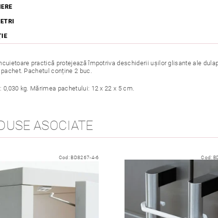
IERE
ETRI
ŢIE
ncuietoare practică protejează împotriva deschiderii ușilor glisante ale du
n pachet. Pachetul conține 2 buc.
: 0,030 kg. Mărimea pachetului: 12 x 22 x 5 cm.
DUSE ASOCIATE
Cod:
BD8267-4-6
Cod:
B