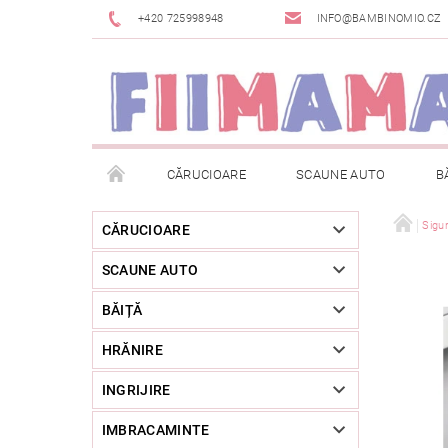
+420 725998948
INFO@BAMBINOMIO.CZ
CĂRUCIOARE
SCAUNE AUTO
B
BRANDURI
DESPACHETAT SAU DIN EXPOZIȚIE
Sigu
CĂRUCIOARE
SCAUNE AUTO
RETURNAREA MĂRFII
METODE DE PLATĂ
BĂIȚĂ
HRĂNIRE
INGRIJIRE
IMBRACAMINTE