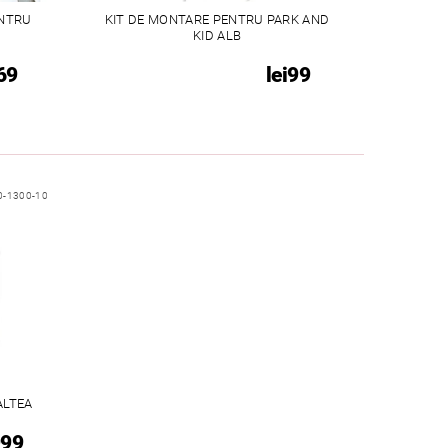
ENTRU
KIT DE MONTARE PENTRU PARK AND
KID ALB
69
lei99
0-1300-10
ALTEA
999