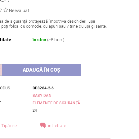
Neevaluat
ea de siguranță protejează împotriva deschiderii ușii
 poți folosi cu comode, dulapuri sau vitrine cu uși glisante.
litate
în stoc
(>5 buc.)
RODUS
BD8284-2-6
BABY DAN
E
ELEMENTE DE SIGURANȚĂ
24
Tipărire
intrebare