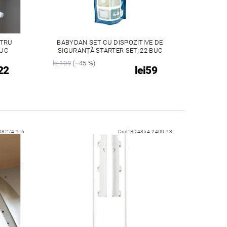
NTRU
BABYDAN SET CU DISPOZITIVE DE
BUC
SIGURANȚĂ STARTER SET, 22 BUC
lei109
(–45 %)
22
lei59
D8274-1-6
Cod:
BD4854-2400-13