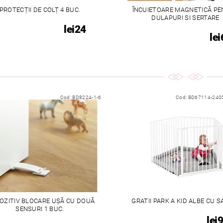
PROTECȚII DE COLȚ 4 BUC.
ÎNCUIETOARE MAGNETICĂ P
DULAPURI SI SERTARE
lei24
lei
Cod:
BD8224-1-6
Cod:
BD67114-240
OZITIV BLOCARE UŞĂ CU DOUĂ
GRATII PARK A KID ALBE CU S
SENSURI 1 BUC.
lei