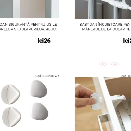
DAN SIGURANȚĂ PENTRU UȘILE
BABYDAN ÎNCUIETOARE PE
ARELOR ȘI DULAPURILOR, 4BUC.
MÂNERUL DE LA DULAP 1
lei26
lei
Cod:
BD8265-4-6
Cod:
B