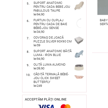
SUPORT ANATOMIC
PENTRU CADA BEBE JOU
FABULOUS TAUPE
lei94,90
BABY
FURTUN CU CUPLAJ
SERT
PENTRU CADA DE BAIE
BÉBÉ-JOU SENSE
lei34,90
COVORAȘ DE JOACĂ
PUZZLE SILVER 90X90 CM
lei59
SUPORT ANATOMIC BĂIȚĂ
LUMA - IRON BLUE
lei94,90
OLIȚĂ LUMA ALMOND
lei39,90
CĂDIȚĂ TERMALĂ BÉBÉ-
JOU CLICK SWEET
BUTTERFLY
lei249
ACCEPTĂM PLĂŢI ONLINE