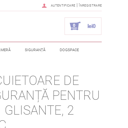
|
AUTENTIFICARE
ÎNREGISTRARE
0
lei0
AMERĂ
SIGURANȚĂ
DOGSPACE
ELOR CU CARACTER PERSONAL
CUIETOARE DE
GURANȚĂ PENTRU
I GLISANTE, 2
C.