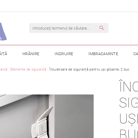
ĂIȚĂ
HRĂNIRE
INGRIJIRE
IMBRACAMINTE
C
ranță
Elemente de siguranță
TERMENI ȘI CONDIȚII
Încuietoare de siguranță pentru uși glisante, 2 buc.
CONTACT
PRELUCRAREA DAT
ÎN
CONSULTAȚII
COMANDA MEA
SI
UȘ
BU