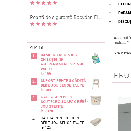
|
DESCR
PARAM
Poartă de siguranță Babydan Flexi Fit metal neagră 67-105,5 cm cu înșurubare
DISCU
|
Această î
inclusa î
SUS 10
Greutatea
BAMBINO MIO 5BUC.
CHILOȚEI DE
ANTRENAMENT 3-4 ANI
WILD LIFE
PRO
lei199
SUPORT PENTRU CĂDIȚĂ
BÉBÉ-JOU SENSE TAUPE
lei349
GĂLEATĂ PENTRU
SCUTECE CU CAPAC BÉBÉ-
JOU STEPPE
lei79,90
CADIȚĂ PENTRU COPII
BÉBÉ-JOU SENSE TAUPE
lei125