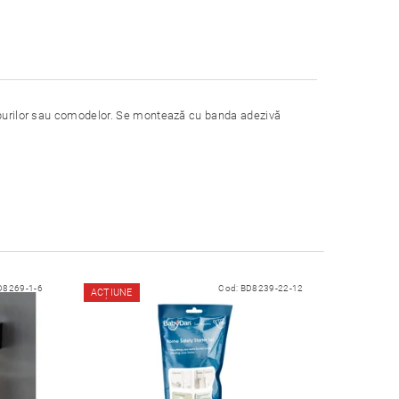
lapurilor sau comodelor. Se montează cu banda adezivă
D8269-1-6
Cod:
BD8239-22-12
ACȚIUNE