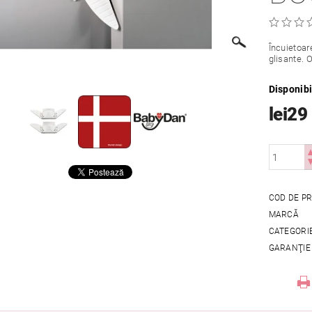
Încuietoar
glisante. O
Disponibi
lei29
COD DE P
MARCĂ
CATEGORI
GARANŢIE