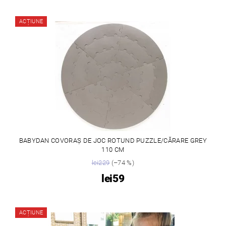
ACȚIUNE
BABYDAN COVORAȘ DE JOC ROTUND PUZZLE/CĂRARE GREY
110 CM
lei229
(–74 %)
lei59
ACȚIUNE