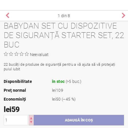
1
din 8
BABYDAN SET CU DISPOZITIVE
DE SIGURANȚĂ STARTER SET, 22
BUC
Neevaluat
22 bucăți de produse de siguranță pentru a vă ajuta să vă protejați
puiul iubit
Disponibilitate
în stoc
(>5 buc.)
Preţ normal
lei109
Economisiţi
lei50
(–45 %)
lei59