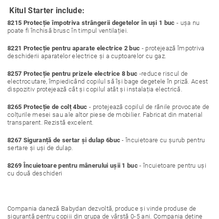
Kitul Starter include:
8215 Protecție împotriva strângerii degetelor în uși 1 buc
- ușa nu
poate fi închisă brusc în timpul ventilației.
8221 Protecție pentru aparate electrice 2 buc
- protejează împotriva
deschiderii aparatelor electrice și a cuptoarelor cu gaz.
8257 Protecție pentru prizele electrice 8 buc
-reduce riscul de
electrocutare, împiedicând copilul să își bage degetele în priză. Acest
dispozitiv protejează cât și copilul atât și instalația electrică.
8265 Protecție de colț 4buc
- protejează copilul de rănile provocate de
colțurile mesei sau ale altor piese de mobilier. Fabricat din material
transparent. Rezistă excelent.
8267 Siguranță de sertar și dulap 6buc
- încuietoare cu șurub pentru
sertare și uși de dulap.
8269 Încuietoare pentru mânerului ușii 1 buc
- încuietoare pentru uși
cu două deschideri
Compania daneză Babydan dezvoltă, produce și vinde produse de
siguranță pentru copiii din grupa de vârstă 0-5 ani. Compania deține