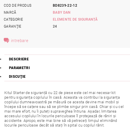
COD DE PRODUS
BD8239-22-12
MARCĂ
BABY DAN
CATEGORIE
ELEMENTE DE SIGURANȚĂ
GARANŢIE
24
intrebare
DESCRIERE
PARAMETRI
DISCUŢIE
Kitul Starter de siguranță cu 22 de piese este cel mai necesar kit
pentru siguranța copilului în casă. Aceasta va contribui la siguranța
copilului dumneavoastră pe măsură ce acesta devine mai mobil și
începe să se cațere sau să se plimbe singur prin casă. Chiar și cu cel
mai mare efort, nu îi puteți supraveghea întruna. Așadar, limitarea
accesului copilului în locurile periculoase îl protejează de răniri și
accidente. Apropo, este mai bine să vă petreceți timpul eliminând
locurile periculoase decât să stați în spital cu copilul rănit.