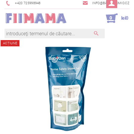
+420 725998948
INFO@BAMBINOMIO.CZ
0
lei0
ACȚIUNE