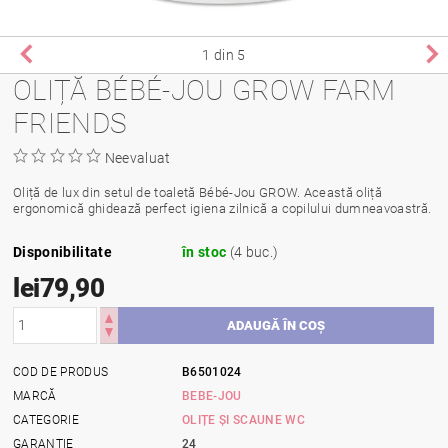
1
din 5
OLIȚĂ BÉBÉ-JOU GROW FARM
FRIENDS
Neevaluat
Oliță de lux din setul de toaletă Bébé-Jou GROW. Această oliță
ergonomică ghidează perfect igiena zilnică a copilului dumneavoastră.
Disponibilitate
în stoc
(4 buc.)
lei79,90
COD DE PRODUS
B6501024
MARCĂ
BEBE-JOU
CATEGORIE
OLIȚE ȘI SCAUNE WC
GARANŢIE
24