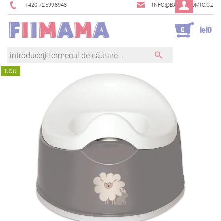
+420 725998948
INFO@BAMBINOMIO.CZ
0
lei0
NOU