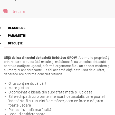
intrebare
DESCRIERE
PARAMETRI
DISCUŢIE
Oliță de lux din setul de toaletă Bébé Jou GROW
. Are multe proprietăți,
printre care: o suprafață moale și mătăsoasă, cu un colac detașabil
pentru o curățare ușoară, o formă ergonomică cu un aspect modern și
cu margini antiderapante. La fel această oliță este ușor de curățat,
deoarece are o formă complet rotundă.
Olița conține două părți
Mare și stabil
O combinație ideală din suprafață mată și lucioasă
Este echipată cu o parte interioară detașabilă, care poate fi
îndepărtată cu ușurință de mâner, ceea ce face curățarea
foarte ușoară
Partea frontală mai înaltă
Borduri antiderapante