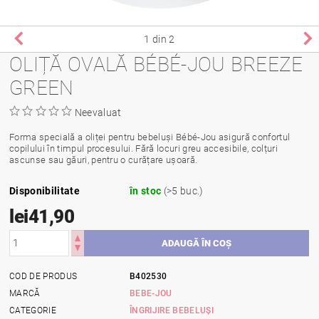
1
din 2
OLIȚĂ OVALĂ BÉBÉ-JOU BREEZE
GREEN
Neevaluat
Forma specială a oliței pentru bebeluși Bébé-Jou asigură confortul
copilului în timpul procesului. Fără locuri greu accesibile, colțuri
ascunse sau găuri, pentru o curățare ușoară.
Disponibilitate
în stoc
(>5 buc.)
lei41,90
COD DE PRODUS
B402530
MARCĂ
BEBE-JOU
CATEGORIE
ÎNGRIJIRE BEBELUȘI