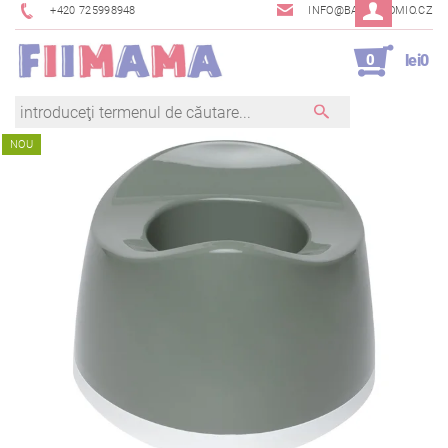
+420 725998948
INFO@BAMBINOMIO.CZ
0
lei0
NOU