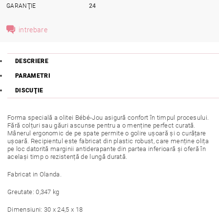
GARANŢIE
24
intrebare
DESCRIERE
PARAMETRI
DISCUŢIE
Forma specială a olitei Bébé-Jou asigură confort în timpul procesului.
Fără colțuri sau găuri ascunse pentru a o menține perfect curată.
Mânerul ergonomic de pe spate permite o golire ușoară și o curățare
ușoară. Recipientul este fabricat din plastic robust, care menține olița
pe loc datorită marginii antiderapante din partea inferioară și oferă în
același timp o rezistență de lungă durată.
Fabricat in Olanda.
Greutate: 0,347 kg
Dimensiuni: 30 x 24,5 x 18