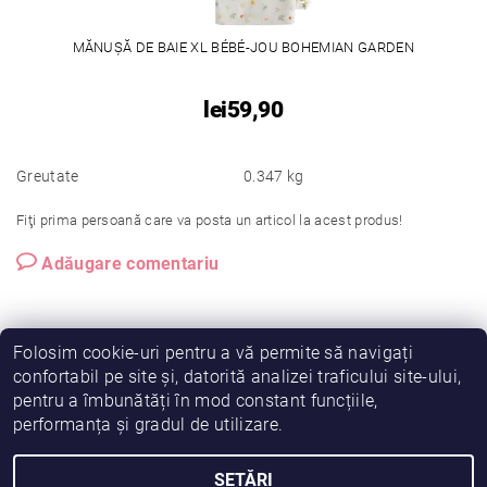
MĂNUȘĂ DE BAIE XL BÉBÉ-JOU BOHEMIAN GARDEN
lei59,90
Greutate
0.347 kg
Fiţi prima persoană care va posta un articol la acest produs!
Adăugare comentariu
Folosim cookie-uri pentru a vă permite să navigați
confortabil pe site și, datorită analizei traficului site-ului,
pentru a îmbunătăți în mod constant funcțiile,
|
|
|
Vreau să fiu partener!
Termeni și condiții
Cookies
performanța și gradul de utilizare.
|
|
Prelucrarea datelor
Despre noi
Comanda mea
SETĂRI