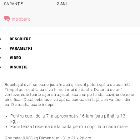
GARANŢIE
2 ANI
intrebare
DESCRIERE
PARAMETRI
VIDEO
DISCUŢIE
Bebelușul dvs. se poate juca în apă și dvs. îl puteți spăla cu ușurință.
Timpul petrecut la baie va fi mult mai distractiv. Datorită celor 4
ventuze, este foarte ușor să așezați scaunul pe fundul căzii, unde este
bine fixat. Dacă bebelușul va apăsa pompa din față, apa va țâșni din
ea. Distracția poate începe!
Pentru copii de la 7 la aproximativ 16 luni (sau până la 13
kg).
Facilitează trecerea de la cada pentru copii la o cadă mare
Greutate: 0,938 kg Dimensiuni: 31 x 31 x 26 cm