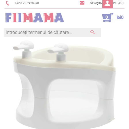
+420 725998948
INFO@BAMBINOMIO.CZ
0
lei0