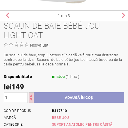
1
din 3
SCAUN DE BAIE BÉBÉ-JOU
LIGHT OAT
Neevaluat
Cu scaunul de baie, timpul petrecut în cadă va fi mult mai distractiv
pentru copilul dvs.. Scaunul de baie bébé-jou facilitează trecerea de la
cada pentru bebelusș la cada normală.
Disponibilitate
în stoc
(1 buc.)
lei149
COD DE PRODUS
B417510
MARCĂ
BEBE-JOU
CATEGORIE
SUPORT ANATOMIC PENTRU CĂDIȚĂ