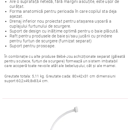
Are o suprafață netedă, fără margini ascuțite, este ușor de
curățat.
Forma anatomică pentru perioada în care copilul sta deja
așezat.
Drenaj inferior nou proiectat pentru atașarea ușoară a
cuplajului furtunului de scurgere.
Suport de design cu inălțime optimă pentru o baie plăcută.
Raft pentru produsele de baie și/sau jucării cu prindere
pentru furtun de scurgere (furnizat separat)
Suport pentru prosoape.
În combinație cu alte produse Bébé-Jou achiziționate separat (găleată
pentru scutece, furtun de scurgere) formează un sistem imbatabil
care acoperă toate nevoile atât ale bebelușului, cât și ale mamei.
Greutate totala: 5,11 kg. Greutate cada: 80x42x31 cm dimensiuni
suport 60,2x49,8x83,4 cm.