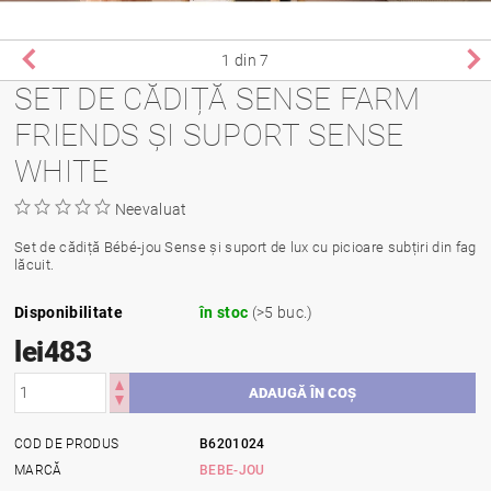
1
din 7
SET DE CĂDIȚĂ SENSE FARM
FRIENDS ȘI SUPORT SENSE
WHITE
Neevaluat
Set de cădiță Bébé-jou Sense și suport de lux cu picioare subțiri din fag
lăcuit.
Disponibilitate
în stoc
(>5 buc.)
lei483
COD DE PRODUS
B6201024
MARCĂ
BEBE-JOU