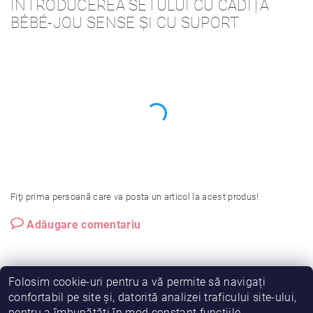
INTRODUCEREA SETULUI CU CĂDIȚĂ
BÉBÉ-JOU SENSE ȘI CU SUPORT
Fiţi prima persoană care va posta un articol la acest produs!
Adăugare comentariu
Folosim cookie-uri pentru a vă permite să navigați
confortabil pe site și, datorită analizei traficului site-ului,
pentru a îmbunătăți în mod constant funcțiile,