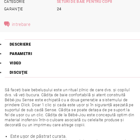
CATEGORIE
SETURI DE BAIE PENTRU COPII
GARANŢIE
24
intrebare
DESCRIERE
PARAMETRI
VIDEO
DISCUŢIE
Să faceți baie bebelușului este un ritual zilnic de care dvs. și copilul
dvs. vă veți bucura. Cădița de baie confortabilă și atent construită
Bébé-jou Sense este echipată cu a doua generație a sistemului de
prindere Click. Doar 1 clic și cada este ușor și în siguranță așezată pe
suportul de sub cadă Sense. Cădița se poate detașa de pe suport la
fel de ușor cu un clic. Cădița de la Bébé-Jou este concepută optim din
material inofensiv într-o culoare asociată cu celelalte produse și
decorată cu un imprimeu care atrage copiii.
Este ușor de păstrat curata.