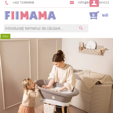
+420 725998948
INFO@BAMBINOMIO.CZ
0
lei0
NOU