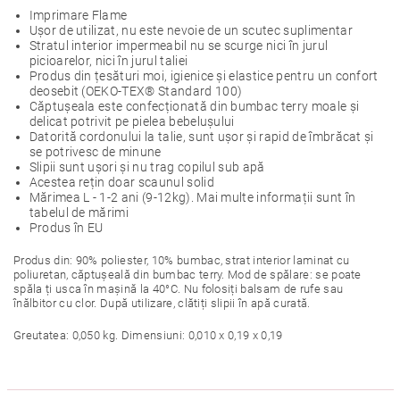
Imprimare Flame
Ușor de utilizat, nu este nevoie de un scutec suplimentar
Stratul interior impermeabil nu se scurge nici în jurul
picioarelor, nici în jurul taliei
Produs din țesături moi, igienice și elastice pentru un confort
deosebit (OEKO-TEX® Standard 100)
Căptușeala este confecționată din bumbac terry moale și
delicat potrivit pe pielea bebelușului
Datorită cordonului la talie, sunt ușor și rapid de îmbrăcat și
se potrivesc de minune
Slipii sunt ușori și nu trag copilul sub apă
Acestea rețin doar scaunul solid
Mărimea L - 1-2 ani (9-12kg). Mai multe informații sunt în
tabelul de mărimi
Produs în EU
Produs din: 90% poliester, 10% bumbac, strat interior laminat cu
poliuretan, căptușeală din bumbac terry. Mod de spălare: se poate
spăla ți usca în mașină la 40°C. Nu folosiți balsam de rufe sau
înălbitor cu clor. După utilizare, clătiți slipii în apă curată.
Greutatea: 0,050 kg. Dimensiuni: 0,010 x 0,19 x 0,19