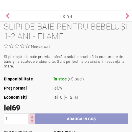
1
din 4
SLIPI DE BAIE PENTRU BEBELUȘI
1-2 ANI - FLAME
Neevaluat
Slipii noștri de baie premiați oferă o soluție practică la costumele de
baie și la scutecele obișnuite. Sunt perfecți la piscină și în vacanță la
mare.
Disponibilitate
în stoc
(>5 buc.)
Preţ normal
lei79
Economisiţi
lei10
(–12 %)
lei69