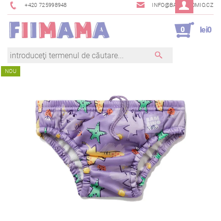
+420 725998948
INFO@BAMBINOMIO.CZ
0
lei0
NOU