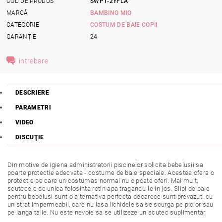
COD DE PRODUS
SWP1-2YFLA
MARCĂ
BAMBINO MIO
CATEGORIE
COSTUM DE BAIE COPII
GARANŢIE
24
intrebare
DESCRIERE
PARAMETRI
VIDEO
DISCUŢIE
Din motive de igiena administratorii piscinelor solicita bebelusii sa
poarte protectie adecvata - costume de baie speciale. Acestea ofera o
protectie pe care un costumas normal nu o poate oferi. Mai mult,
scutecele de unica folosinta retin apa tragandu-le in jos. Slipi de baie
pentru bebelusi sunt o alternativa perfecta deoarece sunt prevazuti cu
un strat impermeabil, care nu lasa lichidele sa se scurga pe picior sau
pe langa talie. Nu este nevoie sa se utilizeze un scutec suplimentar.