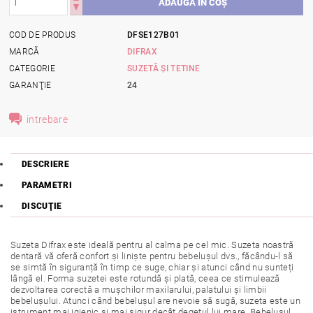
COD DE PRODUS
DFSE127B01
MARCĂ
DIFRAX
CATEGORIE
SUZETĂ ȘI TETINE
GARANŢIE
24
intrebare
DESCRIERE
PARAMETRI
DISCUŢIE
Suzeta Difrax este ideală pentru al calma pe cel mic. Suzeta noastră
dentară vă oferă confort și liniște pentru bebelușul dvs., făcându-l să
se simtă în siguranță în timp ce suge, chiar și atunci când nu sunteți
lângă el. Forma suzetei este rotundă și plată, ceea ce stimulează
dezvoltarea corectă a mușchilor maxilarului, palatului și limbii
bebelușului. Atunci când bebelușul are nevoie să sugă, suzeta este un
istrument mai igienic și mai sigur decât degetul lui mare. Bebelușul