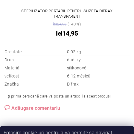
STERILIZATOR PORTABIL PENTRU SUZETĂ DIFRAX
TRANSPARENT
lei24,95
(–40 %)
lei14,95
Greutate
0.02 kg
Druh
dudlíky
Materiál
silikonové
velikost
6-12 měsíců
Značka
Difrax
Fiţi prima persoană care va posta un articol la acest produs!
Adăugare comentariu
Folosim cookie-uri pentru a vă permite să navigați