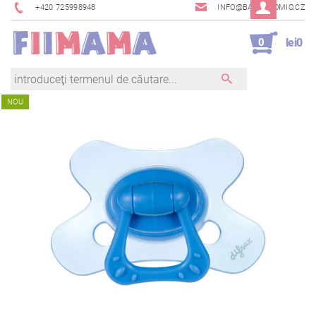
+420 725998948
INFO@BAMBINOMIO.CZ
0
lei0
NOU