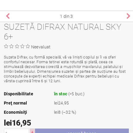
1
din 3
SUZETĂ DIFRAX NATURAL SKY
6+
Neevaluat
Suzeta Difrax, cu formă specială, vă va liniști copilul și îi va oferi
confortul necesar. Forma tetinei este rotundă și plată, ceea ce
stimulează dezvoltarea corectă a mușchilor maxilarului, palatului și
limbii bebelușului. Dimensiunea suzetei și partea de sucțiune au fost
concepute de experții echipei medicale Difrax pentru bebelușii cu
vârsta cuprinsă între 6 și 12 luni.
Disponibilitate
în stoc
(>5 buc.)
Preţ normal
lei24,95
Economisiţi
lei8
(–32 %)
lei16,95