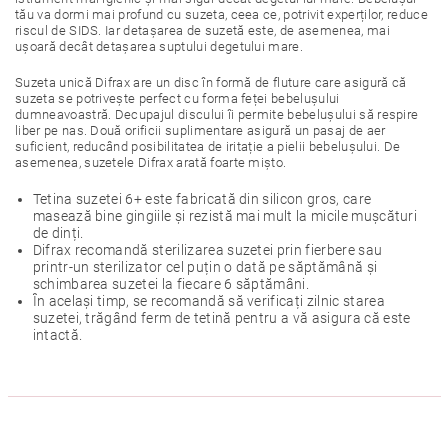
tău va dormi mai profund cu suzeta, ceea ce, potrivit experților, reduce
riscul de SIDS. Iar detașarea de suzetă este, de asemenea, mai
ușoară decât detașarea suptului degetului mare.
Suzeta unică Difrax are un disc în formă de fluture care asigură că
suzeta se potrivește perfect cu forma feței bebelușului
dumneavoastră. Decupajul discului îi permite bebelușului să respire
liber pe nas. Două orificii suplimentare asigură un pasaj de aer
suficient, reducând posibilitatea de iritație a pielii bebelușului. De
asemenea, suzetele Difrax arată foarte mișto.
Tetina suzetei 6+ este fabricată din silicon gros, care
masează bine gingiile și rezistă mai mult la micile mușcături
de dinți.
Difrax recomandă sterilizarea suzetei prin fierbere sau
printr-un sterilizator cel puțin o dată pe săptămână și
schimbarea suzetei la fiecare 6 săptămâni.
În același timp, se recomandă să verificați zilnic starea
suzetei, trăgând ferm de tetină pentru a vă asigura că este
intactă.