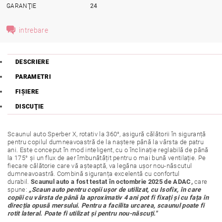
GARANŢIE
24
intrebare
DESCRIERE
PARAMETRI
FIŞIERE
DISCUŢIE
Scaunul auto Sperber X, rotativ la 360°, asigură călătorii în siguranță
pentru copilul dumneavoastră de la naștere până la vârsta de patru
ani. Este conceput în mod inteligent, cu o înclinație reglabilă de până
la 175° și un flux de aer îmbunătățit pentru o mai bună ventilație. Pe
fiecare călătorie care vă așteaptă, va legăna ușor nou-născutul
dumneavoastră. Combină siguranța excelentă cu confortul
durabil.
Scaunul auto a fost testat în octombrie 2025 de ADAC,
care
spune:
„Scaun auto pentru copii ușor de utilizat, cu Isofix, în care
copiii cu vârsta de până la aproximativ 4 ani pot fi fixați și cu fața în
direcția opusă mersului. Pentru a facilita urcarea, scaunul poate fi
rotit lateral. Poate fi utilizat și pentru nou-născuți."