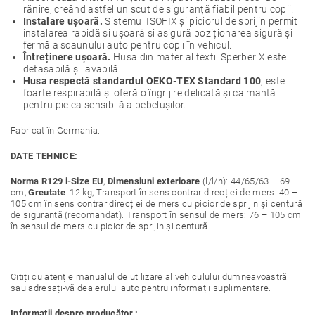
rănire, creând astfel un scut de siguranță fiabil pentru copii.
Instalare ușoară.
Sistemul ISOFIX și piciorul de sprijin permit
instalarea rapidă și ușoară și asigură poziționarea sigură și
fermă a scaunului auto pentru copii în vehicul.
Întreținere ușoară.
Husa din material textil Sperber X este
detașabilă și lavabilă.
Husa respectă standardul OEKO-TEX Standard 100
, este
foarte respirabilă și oferă o îngrijire delicată și calmantă
pentru pielea sensibilă a bebelușilor.
Fabricat în Germania.
DATE TEHNICE:
Norma R129 i-Size EU
,
Dimensiuni exterioare
(l/l/h): 44/65/63 – 69
cm,
Greutate
: 12 kg, Transport în sens contrar direcției de mers: 40 –
105 cm în sens contrar direcției de mers cu picior de sprijin și centură
de siguranță (recomandat). Transport în sensul de mers: 76 – 105 cm
în sensul de mers cu picior de sprijin și centură
Citiți cu atenție manualul de utilizare al vehiculului dumneavoastră
sau adresați-vă dealerului auto pentru informații suplimentare.
Informații despre producător :