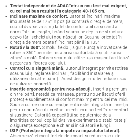
Testat independent de ADAC într-un nou test mai exigent,
cu cel mai bun rezultat în categoria 40-105 cm
.
Inclinare maxime de confort.
Datorită înclinării maxime
îmbunătățite de 175° în poziția contrară direcției de mers,
copilul dvs. se va simți la fel de confortabil ca și când ar
dormi într-un leagăn, ținând seama pe deplin de structura
dezvoltării scheletului nou-născuților. Scaunul orientat în
direcția de mers poate fi înclinat până la 135°.
Rotativ la 360°.
Simplu, flexibil, sigur. Funcția inovatoare de
rotire la 360° permite instalarea confortabilă și utilizarea
zilnică simplă. Rotirea scaunului către ușa mașinii facilitează
așezarea și fixarea copilului.
Control cu o singură mână.
Butonul integrat permite rotirea
scaunului și reglarea înclinării, facilitând instalarea și
utilizarea de către părinți. Acest design intuitiv reduce riscul
de utilizare incorectă.
Inserție ergonomică pentru nou-născuți.
Inserția premium
din trei părți, netedă ca mătasea, pentru nou-născuți oferă
protecție suplimentară și confort maxim pentru cei mai mici.
Spuma cu memorie cu reacție lentă este integrată în inserția
pentru nou-născuți, creând un echilibru perfect între confort
și susținere. Datorită capacității sale puternice de a
îmbrățișa corpul, copilul dvs. va experimenta o stabilitate și
o siguranță excepționale chiar și în călătoriile lungi.
ISIP (Protecție integrată împotriva impactului lateral).
Absorbează eficient forțele de impact și reduce riscul de