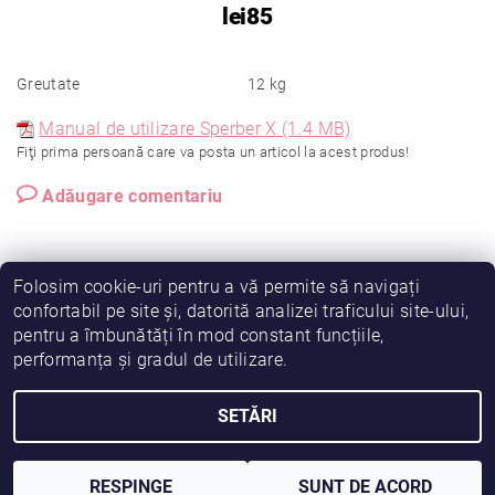
lei85
Greutate
12 kg
Manual de utilizare Sperber X (1.4 MB)
Fiţi prima persoană care va posta un articol la acest produs!
Adăugare comentariu
Folosim cookie-uri pentru a vă permite să navigați
confortabil pe site și, datorită analizei traficului site-ului,
pentru a îmbunătăți în mod constant funcțiile,
|
|
|
Vreau să fiu partener!
Termeni și condiții
Cookies
performanța și gradul de utilizare.
|
|
Prelucrarea datelor
Despre noi
Comanda mea
SETĂRI
2026 © Fiimama, toate drepturile rezervate
Creat de Shoptet
RESPINGE
SUNT DE ACORD