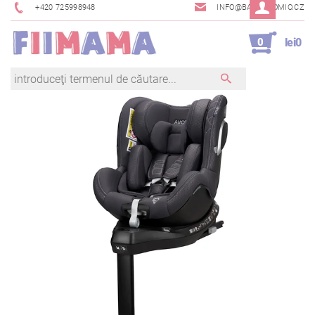
+420 725998948
INFO@BAMBINOMIO.CZ
0
lei0