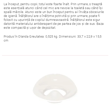
La început, pentru copii, totul este foarte înalt. Prin urmare, o treaptă
este esențială atunci când cel mic are nevoie la toaletă sau cănd își
spală mâinile. Atunci este un bun început pentru a-l învăța obiceiurile
de igienă. Înălțătorul are o înălțime potrivită și prin urmare, poate fi
folosit cu ușurință de copilul dumneavoastră. Înălțătorul este sigur
datorită materialului antiderapant de pe partea de jos și de sus. Baza
este compactă și ușor de depozitat.
Produs în Olanda Greutatea: 0,525 kg. Dimensiuni: 33,7 x 22,9 x 15,5
cm