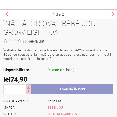
1
din 2
ÎNĂLȚĂTOR OVAL BÉBÉ-JOU
GROW LIGHT OAT
Neevaluat
Înălțător de lux din gama de toaletă Bébé-Jou GROW. Acest scăunel
Bébé-jou spațios și la modă este un accesoriu esențial pentru micuții
voștri la chiuvetă sau la toaletă.
Disponibilitate
în stoc
(>5 buc.)
lei74,90
COD DE PRODUS
B454110
MARCĂ
BEBE-JOU
CATEGORIE
OLIȚE ȘI SCAUNE WC