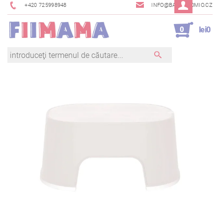
+420 725998948
INFO@BAMBINOMIO.CZ
0
lei0