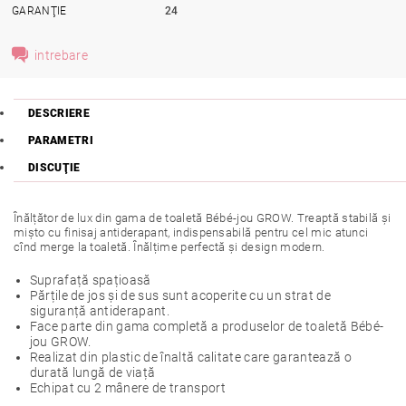
GARANŢIE
24
intrebare
DESCRIERE
PARAMETRI
DISCUŢIE
Înălțător de lux din gama de toaletă Bébé-jou GROW. Treaptă stabilă și
mișto cu finisaj antiderapant, indispensabilă pentru cel mic atunci
cînd merge la toaletă. Înălțime perfectă și design modern.
Suprafață spațioasă
Părțile de jos și de sus sunt acoperite cu un strat de
siguranță antiderapant.
Face parte din gama completă a produselor de toaletă Bébé-
jou GROW.
Realizat din plastic de înaltă calitate care garantează o
durată lungă de viață
Echipat cu 2 mânere de transport