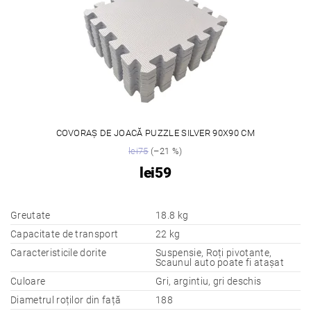
COVORAȘ DE JOACĂ PUZZLE SILVER 90X90 CM
lei75
(–21 %)
lei59
Greutate
18.8 kg
Capacitate de transport
22 kg
Caracteristicile dorite
Suspensie, Roți pivotante,
Scaunul auto poate fi atașat
Culoare
Gri, argintiu, gri deschis
Diametrul roților din față
188