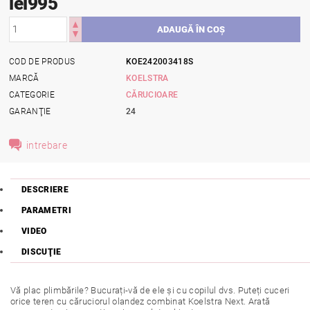
lei995
COD DE PRODUS
KOE242003418S
MARCĂ
KOELSTRA
CATEGORIE
CĂRUCIOARE
GARANŢIE
24
intrebare
DESCRIERE
PARAMETRI
VIDEO
DISCUŢIE
Vă plac plimbările? Bucurați-vă de ele și cu copilul dvs. Puteți cuceri
orice teren cu căruciorul olandez combinat Koelstra Next. Arată