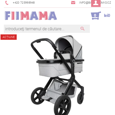
+420 725998948
INFO@BAMBINOMIO.CZ
0
lei0
ACȚIUNE