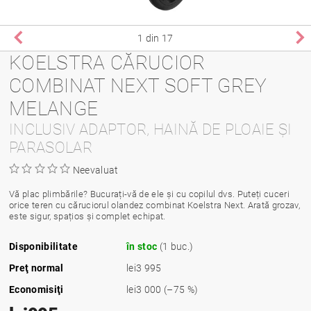
1
din 17
KOELSTRA CĂRUCIOR
COMBINAT NEXT SOFT GREY
MELANGE
INCLUSIV ADAPTOR, HAINĂ DE PLOAIE ȘI
PARASOLAR
Neevaluat
Vă plac plimbările? Bucurați-vă de ele și cu copilul dvs. Puteți cuceri
orice teren cu căruciorul olandez combinat Koelstra Next. Arată grozav,
este sigur, spațios și complet echipat.
Disponibilitate
în stoc
(1 buc.)
Preţ normal
lei3 995
Economisiţi
lei3 000
(–75 %)