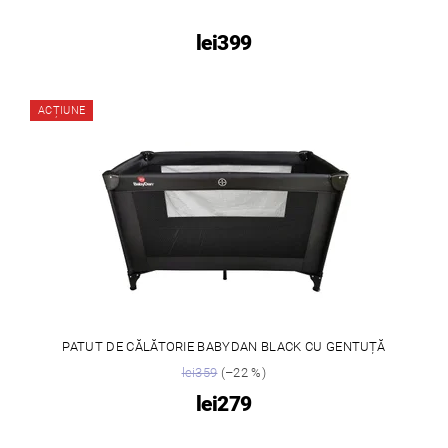
lei399
ACȚIUNE
PATUT DE CĂLĂTORIE BABYDAN BLACK CU GENTUȚĂ
lei359
(–22 %)
lei279