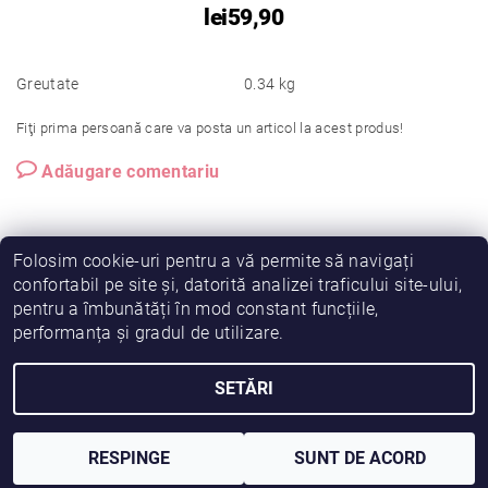
lei59,90
Greutate
0.34 kg
Fiţi prima persoană care va posta un articol la acest produs!
Adăugare comentariu
Folosim cookie-uri pentru a vă permite să navigați
confortabil pe site și, datorită analizei traficului site-ului,
pentru a îmbunătăți în mod constant funcțiile,
|
|
|
Vreau să fiu partener!
Termeni și condiții
Cookies
performanța și gradul de utilizare.
|
|
Prelucrarea datelor
Despre noi
Comanda mea
SETĂRI
2026 © Fiimama, toate drepturile rezervate
Creat de Shoptet
RESPINGE
SUNT DE ACORD