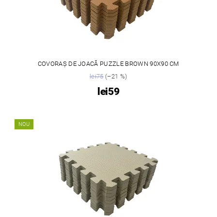
COVORAȘ DE JOACĂ PUZZLE BROWN 90X90 CM
lei75
(–21 %)
lei59
NOU