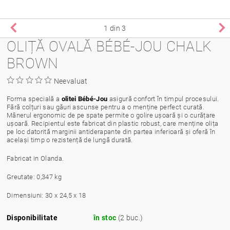
1
din 3
OLIȚĂ OVALĂ BÉBÉ-JOU CHALK
BROWN
Neevaluat
Forma specială a
olitei Bébé-Jou
asigură confort în timpul procesului.
Fără colțuri sau găuri ascunse pentru a o menține perfect curată.
Mânerul ergonomic de pe spate permite o golire ușoară și o curățare
ușoară. Recipientul este fabricat din plastic robust, care menține olița
pe loc datorită marginii antiderapante din partea inferioară și oferă în
același timp o rezistență de lungă durată.
Fabricat in Olanda.
Greutate: 0,347 kg
Dimensiuni: 30 x 24,5 x 18
Disponibilitate
în stoc
(2 buc.)