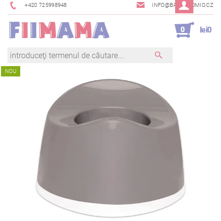
+420 725998948
INFO@BAMBINOMIO.CZ
0
lei0
NOU