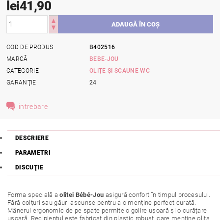
lei41,90
COD DE PRODUS
B402516
MARCĂ
BEBE-JOU
CATEGORIE
OLIȚE ȘI SCAUNE WC
GARANŢIE
24
intrebare
DESCRIERE
PARAMETRI
DISCUŢIE
Forma specială a
olitei Bébé-Jou
asigură confort în timpul procesului.
Fără colțuri sau găuri ascunse pentru a o menține perfect curată.
Mânerul ergonomic de pe spate permite o golire ușoară și o curățare
ușoară. Recipientul este fabricat din plastic robust, care menține olița