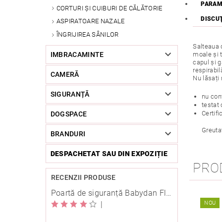
PARAM
CORTURI ȘI CUIBURI DE CĂLĂTORIE
DISCU
ASPIRATOARE NAZALE
ÎNGRIJIREA SÂNILOR
Salteaua d
IMBRACAMINTE
moale și 
capul și g
respirabil
CAMERĂ
Nu lăsați
SIGURANȚĂ
nu conţ
testat
Certifi
DOGSPACE
Greutat
BRANDURI
DESPACHETAT SAU DIN EXPOZIȚIE
PRO
RECENZII PRODUSE
Poartă de siguranță Babydan Flexi Fit metal albă 67-105,5 cm cu înșurubare
|
NOU