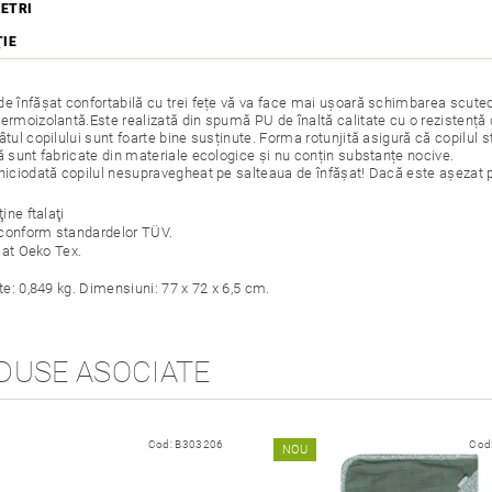
ETRI
ŢIE
e înfășat confortabilă cu trei fețe vă va face mai ușoară schimbarea scuteculu
termoizolantă.Este realizată din spumă PU de înaltă calitate cu o rezistență 
âtul copilului sunt foarte bine susținute. Forma rotunjită asigură că copilul st
ă sunt fabricate din materiale ecologice și nu conțin substanțe nocive.
 niciodată copilul nesupravegheat pe salteaua de înfășat! Dacă este așezat
ine ftalaţi
 conform standardelor TÜV.
cat Oeko Tex.
e: 0,849 kg. Dimensiuni: 77 x 72 x 6,5 cm.
DUSE ASOCIATE
Cod:
B303206
Cod
NOU