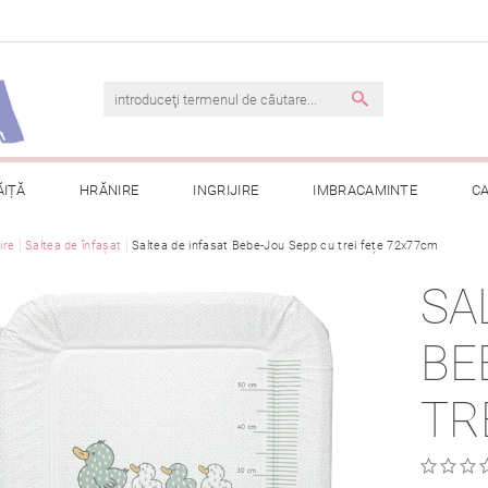
ĂIȚĂ
HRĂNIRE
INGRIJIRE
IMBRACAMINTE
C
jire
Saltea de înfașat
TERMENI ȘI CONDIȚII
Saltea de infasat Bebe-Jou Sepp cu trei fețe 72x77cm
CONTACT
PRELUCRAREA DAT
SA
CONSULTAȚII
COMANDA MEA
BE
TR