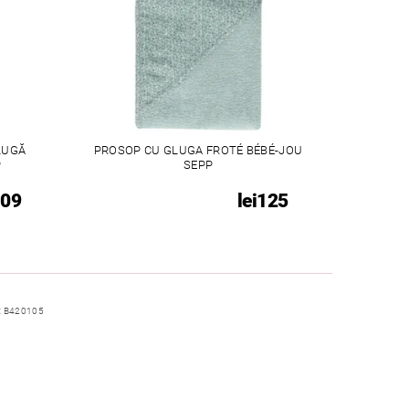
LUGĂ
PROSOP CU GLUGA FROTÉ BÉBÉ-JOU
P
SEPP
109
lei125
:
B420105