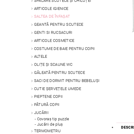
SPALARE SCUTECE ȘI CHILOȚEI
ARTICOLE IGIENICE
SALTEA DE ÎNFAȘAT
GEANTĂ PENTRU SCUTECE
GENTI SI RUCSACURI
ARTICOLE COSMETICE
COSTUME DE BAIE PENTRU COPII
ALTELE
OLIȚE ȘI SCAUNE WC
GĂLEATĂ PENTRU SCUTECE
SACI DE DORMIT PENTRU BEBELUȘI
CUTIE ȘERVEȚELE UMEDE
PIEPTENE COPII
PĂTURĂ COPII
JUCĂRII
Covoraș tip puzzle
Jucării de pluș
DESCR
TERMOMETRU