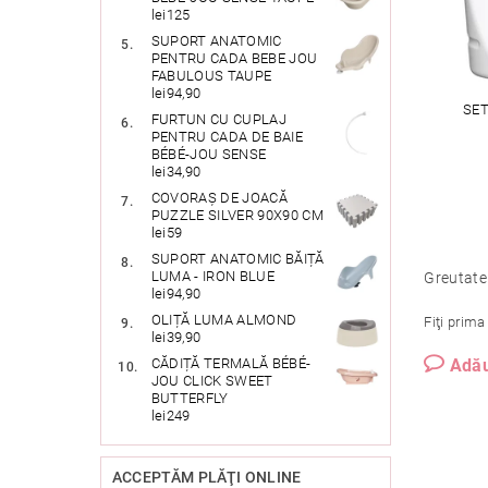
lei125
SUPORT ANATOMIC
PENTRU CADA BEBE JOU
FABULOUS TAUPE
lei94,90
SET
FURTUN CU CUPLAJ
PENTRU CADA DE BAIE
BÉBÉ-JOU SENSE
lei34,90
COVORAȘ DE JOACĂ
PUZZLE SILVER 90X90 CM
lei59
SUPORT ANATOMIC BĂIȚĂ
LUMA - IRON BLUE
Greutate
lei94,90
OLIȚĂ LUMA ALMOND
Fiţi prima
lei39,90
Adău
CĂDIȚĂ TERMALĂ BÉBÉ-
JOU CLICK SWEET
BUTTERFLY
lei249
ACCEPTĂM PLĂŢI ONLINE