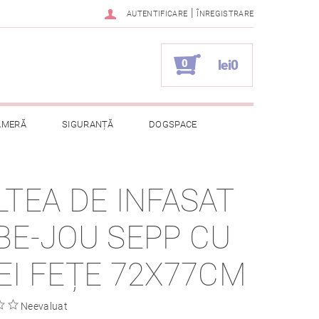
|
AUTENTIFICARE
ÎNREGISTRARE
0
lei0
AMERĂ
SIGURANȚĂ
DOGSPACE
ELOR CU CARACTER PERSONAL
LTEA DE INFASAT
BE-JOU SEPP CU
EI FEȚE 72X77CM
Neevaluat