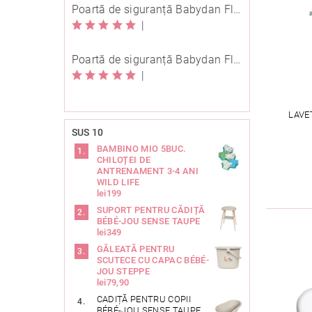
Poartă de siguranță Babydan Flexi Fit metal neagră 67-105,5 cm cu înșurubare
|
Poartă de siguranță Babydan Flexi Fit metal neagră 67-105,5 cm cu înșurubare
|
LAVE
SUS 10
BAMBINO MIO 5BUC.
CHILOȚEI DE
ANTRENAMENT 3-4 ANI
WILD LIFE
lei199
SUPORT PENTRU CĂDIȚĂ
BÉBÉ-JOU SENSE TAUPE
lei349
GĂLEATĂ PENTRU
SCUTECE CU CAPAC BÉBÉ-
JOU STEPPE
lei79,90
CADIȚĂ PENTRU COPII
BÉBÉ-JOU SENSE TAUPE