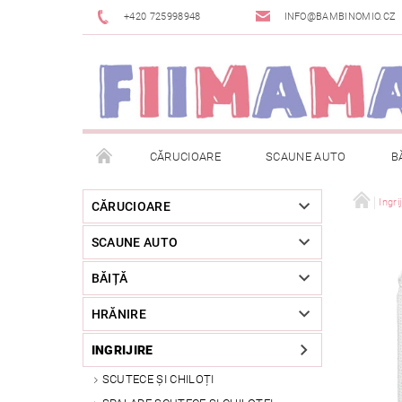
+420 725998948
INFO@BAMBINOMIO.CZ
CĂRUCIOARE
SCAUNE AUTO
B
BRANDURI
DESPACHETAT SAU DIN EXPOZIȚIE
Ingri
CĂRUCIOARE
SCAUNE AUTO
RETURNAREA MĂRFII
METODE DE PLATĂ
BĂIȚĂ
HRĂNIRE
INGRIJIRE
SCUTECE ȘI CHILOȚI