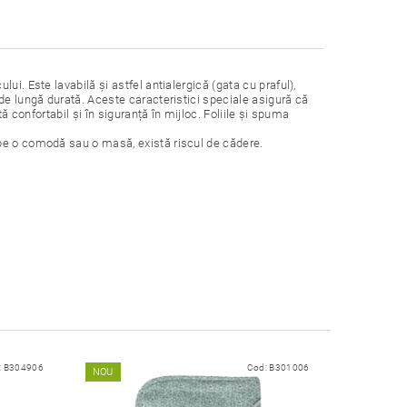
i. Este lavabilă și astfel antialergică (gata cu praful),
de lungă durată. Aceste caracteristici speciale asigură că
ă confortabil și în siguranță în mijloc. Foliile și spuma
 pe o comodă sau o masă, există riscul de cădere.
:
B304906
Cod:
B301006
NOU