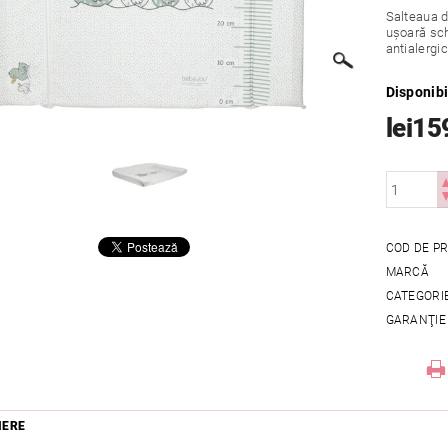
Salteaua d
ușoară sch
antialergi
Disponibi
lei15
COD DE P
MARCĂ
CATEGORI
GARANŢIE
IERE