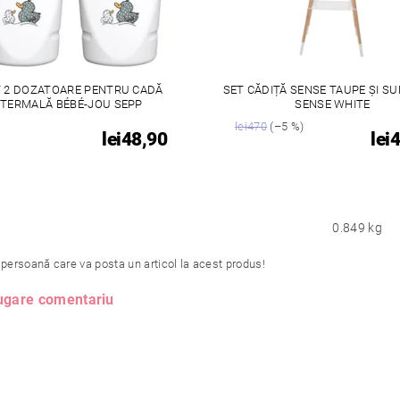
 2 DOZATOARE PENTRU CADĂ
SET CĂDIȚĂ SENSE TAUPE ȘI S
TERMALĂ BÉBÉ-JOU SEPP
SENSE WHITE
lei470
(–5 %)
lei48,90
lei
0.849 kg
 persoană care va posta un articol la acest produs!
gare comentariu