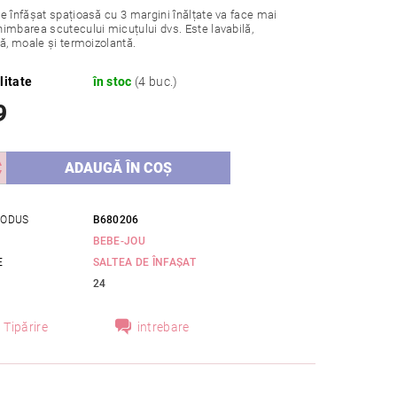
e înfășat spațioasă cu 3 margini înălțate va face mai
imbarea scutecului micuțului dvs. Este lavabilă,
că, moale și termoizolantă.
litate
în stoc
(4 buc.)
9
RODUS
B680206
BEBE-JOU
E
SALTEA DE ÎNFAȘAT
24
Tipărire
intrebare