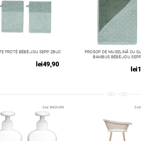
TE FROTÉ BÉBÉ-JOU SEPP 2BUC
PROSOP DE MUSELINĂ CU G
BAMBUS BÉBÉ-JOU SEP
lei49,90
lei
Cod:
B620406
Cod