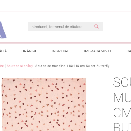
ĂIȚĂ
HRĂNIRE
INGRIJIRE
IMBRACAMINTE
C
jire
Scutece și chiloți
TERMENI ȘI CONDIȚII
Scutec de muselina 110x110 cm Sweet Butterfly
CONTACT
PRELUCRAREA DAT
SC
CONSULTAȚII
COMANDA MEA
MU
CM
BU