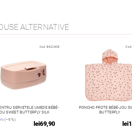
DUSE ALTERNATIVE
Cod:
B622808
Cod
ENTRU SERVETELE UMEDE BÉBÉ-
PONCHO FROTE BÉBÉ-JOU S
OU SWEET BUTTERFLY SILK
BUTTERFLY
,90
(–9 %)
lei69,90
lei