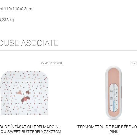
ni 110x110x0,3cm
0,238 kg.
DUSE ASOCIATE
Cod:
B680208
Cod
EA DE ÎNFĂȘAT CU TREI MARGINI
TERMOMETRU DE BAIE BÉBÉ-JO
JOU SWEET BUTTERFLY,72X77CM
PINK