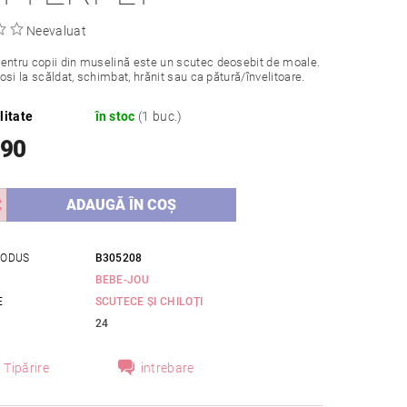
Neevaluat
entru copii din muselină este un scutec deosebit de moale.
olosi la scăldat, schimbat, hrănit sau ca pătură/învelitoare.
litate
în stoc
(1 buc.)
,90
RODUS
B305208
BEBE-JOU
E
SCUTECE ȘI CHILOȚI
24
Tipărire
intrebare