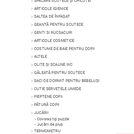
SPALARE SCUTECE ȘI CHILOȚEI
ARTICOLE IGIENICE
SALTEA DE ÎNFAȘAT
GEANTĂ PENTRU SCUTECE
GENTI SI RUCSACURI
ARTICOLE COSMETICE
COSTUME DE BAIE PENTRU COPII
ALTELE
OLIȚE ȘI SCAUNE WC
GĂLEATĂ PENTRU SCUTECE
SACI DE DORMIT PENTRU BEBELUȘI
CUTIE ȘERVEȚELE UMEDE
PIEPTENE COPII
PĂTURĂ COPII
JUCĂRII
Covoraș tip puzzle
Jucării de pluș
TERMOMETRU