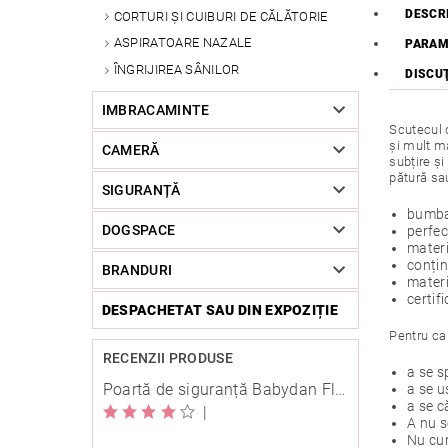
DESCR
CORTURI ȘI CUIBURI DE CĂLĂTORIE
ASPIRATOARE NAZALE
PARAM
ÎNGRIJIREA SÂNILOR
DISCU
IMBRACAMINTE
Scutecul d
și mult ma
CAMERĂ
subțire și
pătură sau
SIGURANȚĂ
bumbac
DOGSPACE
perfec
materi
conțin
BRANDURI
mater
certif
DESPACHETAT SAU DIN EXPOZIȚIE
Pentru ca 
RECENZII PRODUSE
a se s
Poartă de siguranță Babydan Flexi Fit metal albă 67-105,5 cm cu înșurubare
a se u
a se c
|
A nu s
Nu cur