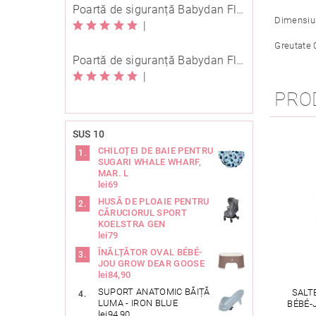
Poartă de siguranță Babydan Flexi Fit metal neagră 67-105,5 cm cu înșurubare
Dimensiu
|
Greutate 
Poartă de siguranță Babydan Flexi Fit metal neagră 67-105,5 cm cu înșurubare
|
PRO
SUS 10
CHILOȚEI DE BAIE PENTRU
SUGARI WHALE WHARF,
MAR. L
lei69
HUSĂ DE PLOAIE PENTRU
CĂRUCIORUL SPORT
KOELSTRA GEN
lei79
ÎNĂLȚĂTOR OVAL BÉBÉ-
JOU GROW DEAR GOOSE
lei84,90
SUPORT ANATOMIC BĂIȚĂ
SALT
LUMA - IRON BLUE
BÉBÉ-
lei94,90