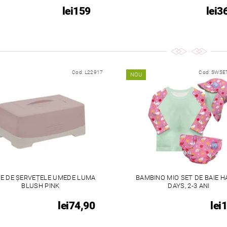
lei159
lei3
Cod:
L22917
Cod:
SWSET
NOU
IE DE ȘERVEȚELE UMEDE LUMA
BAMBINO MIO SET DE BAIE 
BLUSH PINK
DAYS, 2-3 ANI
lei74,90
lei