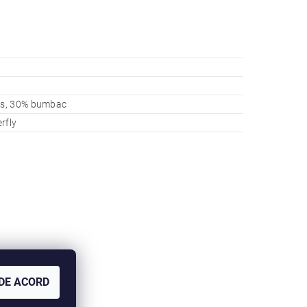
s, 30% bumbac
rfly
DE ACORD