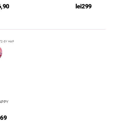
6,90
lei299
2-3Y HAP
HAPPY
169