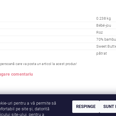
0.238 kg
Bébé-jou
Roz
70% bambu
Sweet Butte
pătrat
 persoană care va posta un articol la acest produs!
gare comentariu
kie-uri pentru a vă permite să
RESPINGE
SUNT 
fortabil pe site și, datorită
icului site-ului, pentru a