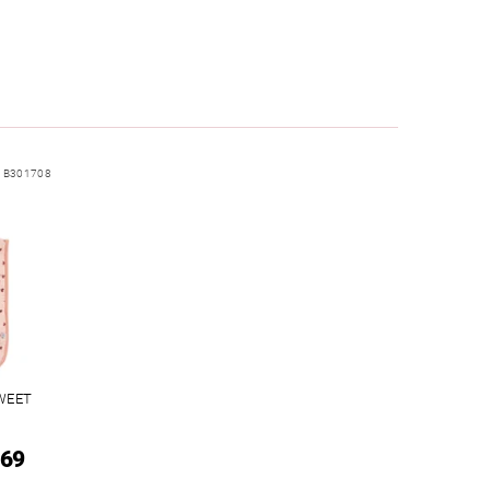
:
B301708
WEET
169