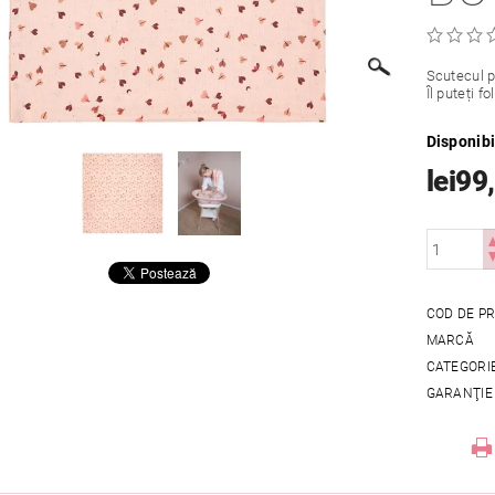
Scutecul p
Îl puteți f
Disponibi
lei99
COD DE P
MARCĂ
CATEGORI
GARANŢIE