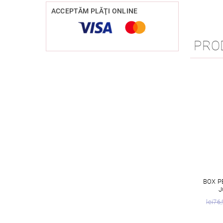
ACCEPTĂM PLĂŢI ONLINE
PRO
BOX P
J
lei76