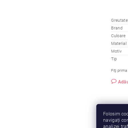
Greutate
Brand
Culoare
Material
Motiv
Tip
Fiţi prima
Adău
Folosim coo
navigați con
analizei traf