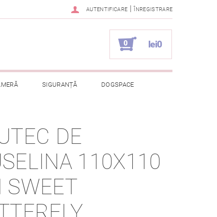
|
AUTENTIFICARE
ÎNREGISTRARE
0
lei0
AMERĂ
SIGURANȚĂ
DOGSPACE
ELOR CU CARACTER PERSONAL
UTEC DE
SELINA 110X110
 SWEET
TTERFLY