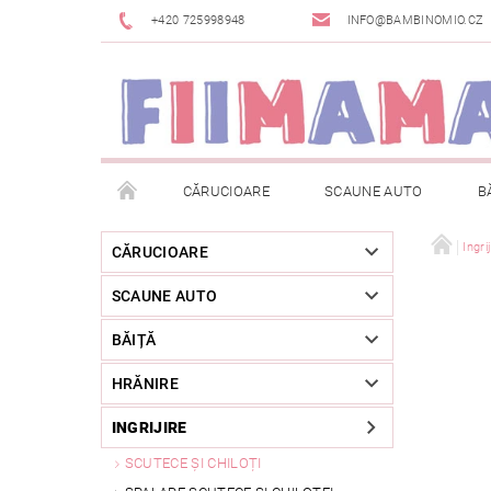
+420 725998948
INFO@BAMBINOMIO.CZ
CĂRUCIOARE
SCAUNE AUTO
B
BRANDURI
DESPACHETAT SAU DIN EXPOZIȚIE
Ingri
CĂRUCIOARE
SCAUNE AUTO
RETURNAREA MĂRFII
METODE DE PLATĂ
BĂIȚĂ
HRĂNIRE
INGRIJIRE
SCUTECE ȘI CHILOȚI