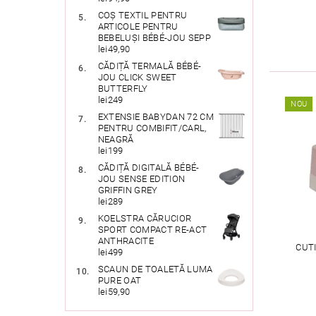
COȘ TEXTIL PENTRU
ARTICOLE PENTRU
BEBELUȘI BÉBÉ-JOU SEPP
lei49,90
CĂDIȚĂ TERMALĂ BÉBÉ-
JOU CLICK SWEET
BUTTERFLY
lei249
NOU
EXTENSIE BABYDAN 72 CM
PENTRU COMBIFIT/CARL,
NEAGRĂ
lei199
CĂDIȚĂ DIGITALĂ BÉBÉ-
JOU SENSE EDITION
GRIFFIN GREY
lei289
KOELSTRA CĂRUCIOR
SPORT COMPACT RE-ACT
ANTHRACITE
CUT
lei499
SCAUN DE TOALETĂ LUMA
PURE OAT
lei59,90