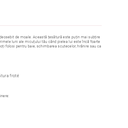
te deosebit de moale. Această țesătură este puțin mai subțire
imele luni ale micuțului tău când pielea lui este încă foarte
l poți folosi pentru baie, schimbarea scutecelor, hrănire sau ca
tura froté
inere: