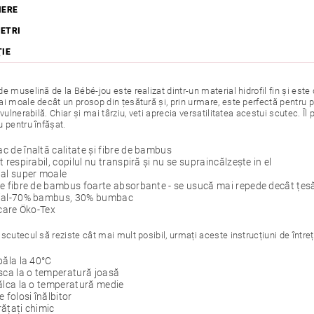
IERE
ETRI
ŢIE
e muselină de la Bébé-jou este realizat dintr-un material hidrofil fin și es
i moale decât un prosop din țesătură și, prin urmare, este perfectă pentru pr
 vulnerabilă. Chiar și mai târziu, veti aprecia versatilitatea acestui scutec. Î
 pentru înfășat.
 de înaltă calitate și fibre de bambus
t respirabil, copilul nu transpiră și nu se supraincălzește in el
al super moale
e fibre de bambus foarte absorbante - se usucă mai repede decât țesă
ial-70% bambus, 30% bumbac
icare Öko-Tex
scutecul să reziste cât mai mult posibil, urmați aceste instrucțiuni de întreț
păla la 40°C
sca la o temperatură joasă
ălca la o temperatură medie
e folosi înălbitor
ățați chimic