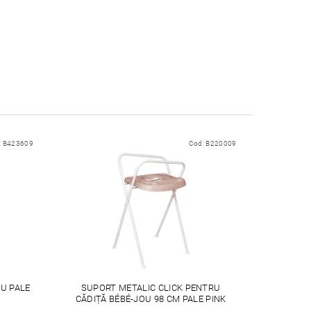
:
B423609
Cod:
B220009
U PALE
SUPORT METALIC CLICK PENTRU
CĂDIȚĂ BÉBÉ-JOU 98 CM PALE PINK