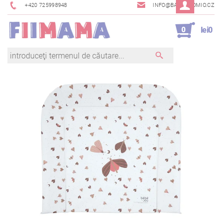
+420 725998948
INFO@BAMBINOMIO.CZ
0
lei0