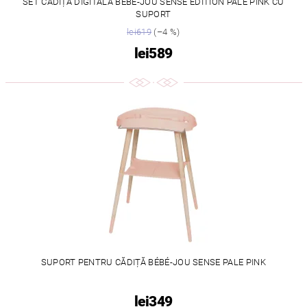
SET CĂDIȚĂ DIGITALĂ BÉBÉ-JOU SENSE EDITION PALE PINK CU
SUPORT
lei619
(–4 %)
lei589
SUPORT PENTRU CĂDIȚĂ BÉBÉ-JOU SENSE PALE PINK
lei349