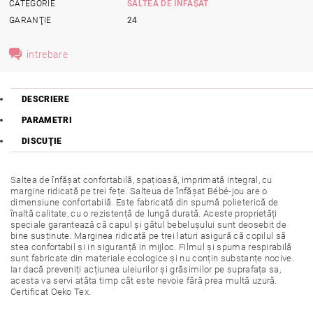
CATEGORIE
SALTEA DE ÎNFAȘAT
GARANŢIE
24
intrebare
DESCRIERE
PARAMETRI
DISCUŢIE
Saltea de înfășat confortabilă, spațioasă, imprimată integral, cu
margine ridicată pe trei fețe. Salteua de înfășat Bébé-jou are o
dimensiune confortabilă. Este fabricată din spumă polieterică de
înaltă calitate, cu o rezistență de lungă durată. Aceste proprietăți
speciale garantează că capul și gâtul bebelușului sunt deosebit de
bine susținute. Marginea ridicată pe trei laturi asigură că copilul să
stea confortabil și in siguranță in mijloc. Filmul și spuma respirabilă
sunt fabricate din materiale ecologice și nu conțin substanțe nocive.
Iar dacă preveniți acțiunea uleiurilor și grăsimilor pe suprafața sa,
acesta va servi atâta timp cât este nevoie fără prea multă uzură.
Certificat Oeko Tex.