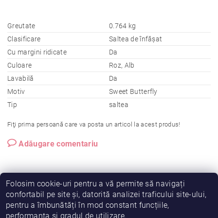
Greutate
0.764 kg
Clasificare
Saltea de înfășat
Cu margini ridicate
Da
Culoare
Roz, Alb
Lavabilă
Da
Motiv
Sweet Butterfly
Tip
saltea
Fiţi prima persoană care va posta un articol la acest produs!
Adăugare comentariu
Folosim cookie-uri pentru a vă permite să navigați
confortabil pe site și, datorită analizei traficului site-ului,
pentru a îmbunătăți în mod constant funcțiile,
|
|
|
Vreau să fiu partener!
Termeni și condiții
Cookies
performanța și gradul de utilizare.