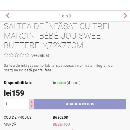
1
din 3
SALTEA DE ÎNFĂȘAT CU TREI
MARGINI BÉBÉ-JOU SWEET
BUTTERFLY,72X77CM
Neevaluat
Saltea de înfășat confortabila, spațioasa, imprimata integral, cu
margine ridicată pe trei fețe.
Disponibilitate
în stoc
(4 buc.)
lei159
COD DE PRODUS
B680208
MARCĂ
BEBE-JOU