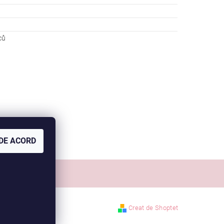
ců
DE ACORD
Comanda mea
Creat de Shoptet