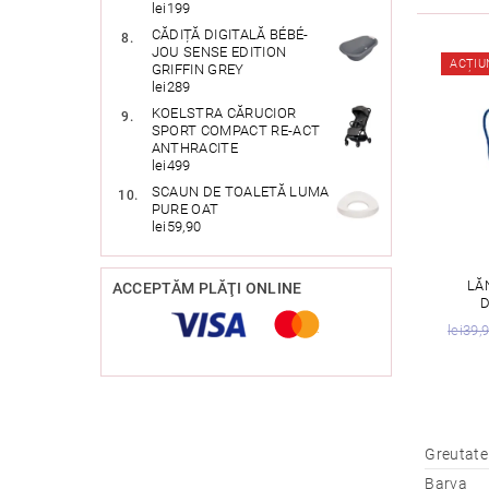
lei199
CĂDIȚĂ DIGITALĂ BÉBÉ-
JOU SENSE EDITION
ACȚIU
GRIFFIN GREY
lei289
KOELSTRA CĂRUCIOR
SPORT COMPACT RE-ACT
ANTHRACITE
lei499
SCAUN DE TOALETĂ LUMA
PURE OAT
lei59,90
LĂ
ACCEPTĂM PLĂŢI ONLINE
D
lei39,
Greutate
Barva