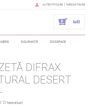
|
AUTENTIFICARE
ÎNREGISTRARE
0
lei0
AMERĂ
SIGURANȚĂ
DOGSPACE
ELOR CU CARACTER PERSONAL
ZETĂ DIFRAX
TURAL DESERT
+
Neevaluat