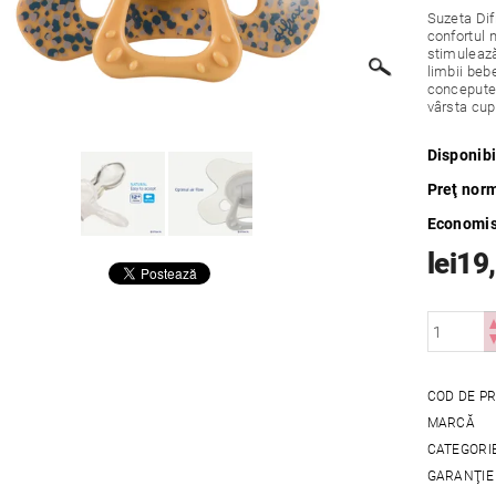
Suzeta Difr
confortul 
stimulează
limbii beb
concepute 
vârsta cupr
Disponibi
Preţ nor
Economis
lei19
COD DE P
MARCĂ
CATEGORI
GARANŢIE