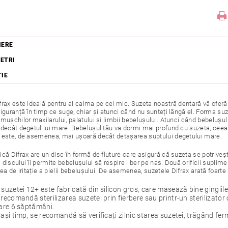
IERE
ETRI
ŢIE
rax este ideală pentru al calma pe cel mic. Suzeta noastră dentară vă oferă c
iguranță în timp ce suge, chiar și atunci când nu sunteți lângă el. Forma su
mușchilor maxilarului, palatului și limbii bebelușului. Atunci când bebelușu
decât degetul lui mare. Bebelușul tău va dormi mai profund cu suzeta, ceea ce
 este, de asemenea, mai ușoară decât detașarea suptului degetului mare.
ică Difrax are un disc în formă de fluture care asigură că suzeta se potrive
discului îi permite bebelușului să respire liber pe nas. Două orificii suplim
tea de iritație a pielii bebelușului. De asemenea, suzetele Difrax arată foarte
 suzetei 12+ este fabricată din silicon gros, care masează bine gingiile 
 recomandă sterilizarea suzetei prin fierbere sau printr-un sterilizat
care 6 săptămâni.
lași timp, se recomandă să verificați zilnic starea suzetei, trăgând fer