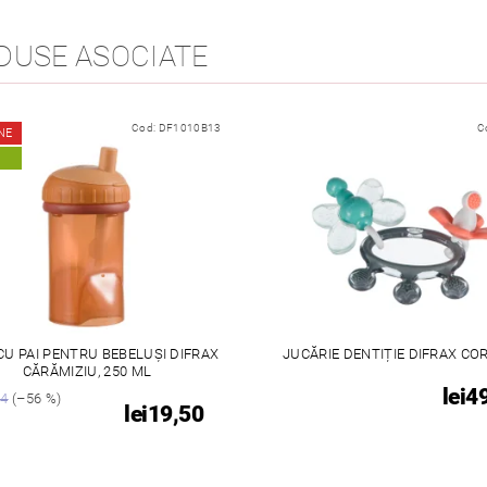
DUSE ASOCIATE
Cod:
DF1010B13
C
NE
CU PAI PENTRU BEBELUȘI DIFRAX
JUCĂRIE DENTIȚIE DIFRAX C
CĂRĂMIZIU, 250 ML
lei4
94
(–56 %)
lei19,50