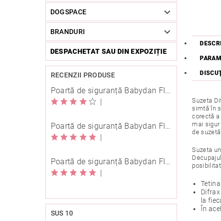
DOGSPACE
BRANDURI
DESCR
DESPACHETAT SAU DIN EXPOZIȚIE
PARAM
DISCU
RECENZII PRODUSE
Poartă de siguranță Babydan Flexi Fit metal albă 67-105,5 cm cu înșurubare
Suzeta Dif
|
simtă în s
corectă a 
mai sigur 
Poartă de siguranță Babydan Flexi Fit metal neagră 67-105,5 cm cu înșurubare
de suzetă
|
Suzeta un
Decupajul 
Poartă de siguranță Babydan Flexi Fit metal neagră 67-105,5 cm cu înșurubare
posibilita
|
Tetina
Difrax
la fie
În ace
SUS 10