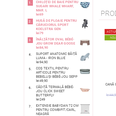
CHILOȚEI DE BAIE PENTRU
SUGARI WHALE WHARF,
MAR. L
PRO
lei69
HUSĂ DE PLOAIE PENTRU
CĂRUCIORUL SPORT
KOELSTRA GEN
ACȚIU
lei79
NOU
ÎNĂLȚĂTOR OVAL BÉBÉ-
JOU GROW DEAR GOOSE
lei84,90
SUPORT ANATOMIC BĂIȚĂ
LUMA - IRON BLUE
lei94,90
COȘ TEXTIL PENTRU
ARTICOLE PENTRU
BEBELUȘI BÉBÉ-JOU SEPP
lei49,90
CANĂ 
CĂDIȚĂ TERMALĂ BÉBÉ-
JOU CLICK SWEET
lei44,
BUTTERFLY
lei249
EXTENSIE BABYDAN 72 CM
PENTRU COMBIFIT/CARL,
NEAGRĂ