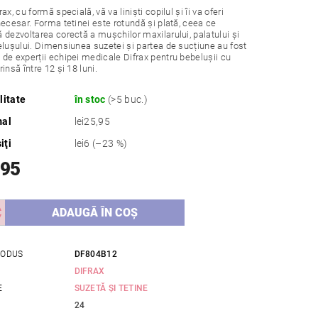
ax, cu formă specială, vă va liniști copilul și îi va oferi
necesar. Forma tetinei este rotundă și plată, ceea ce
 dezvoltarea corectă a mușchilor maxilarului, palatului și
elușului. Dimensiunea suzetei și partea de sucțiune au fost
de experții echipei medicale Difrax pentru bebelușii cu
insă între 12 și 18 luni.
litate
în stoc
(>5 buc.)
mal
lei25,95
iţi
lei6
(–23 %)
,95
RODUS
DF804B12
DIFRAX
E
SUZETĂ ȘI TETINE
24