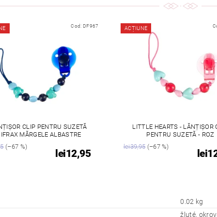
Cod:
DF967
C
NE
ACȚIUNE
NȚIȘOR CLIP PENTRU SUZETĂ
LITTLE HEARTS - LĂNȚIȘOR 
IFRAX MĂRGELE ALBASTRE
PENTRU SUZETĂ - ROZ
95
(–67 %)
lei39,95
(–67 %)
lei12,95
lei1
0.02 kg
žluté, okro