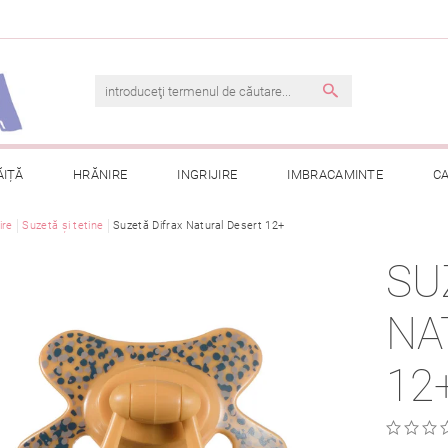
ĂIȚĂ
HRĂNIRE
INGRIJIRE
IMBRACAMINTE
C
ire
Suzetă și tetine
TERMENI ȘI CONDIȚII
Suzetă Difrax Natural Desert 12+
CONTACT
PRELUCRAREA DAT
SU
CONSULTAȚII
COMANDA MEA
NA
12