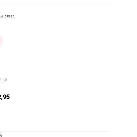
od:
DF980
CLIP
2,95
vá