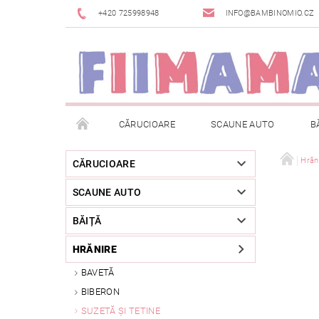
+420 725998948
INFO@BAMBINOMIO.CZ
CĂRUCIOARE
SCAUNE AUTO
B
BRANDURI
DESPACHETAT SAU DIN EXPOZIȚIE
Hrăn
CĂRUCIOARE
SCAUNE AUTO
RETURNAREA MĂRFII
METODE DE PLATĂ
BĂIȚĂ
HRĂNIRE
BAVETĂ
BIBERON
SUZETĂ ȘI TETINE