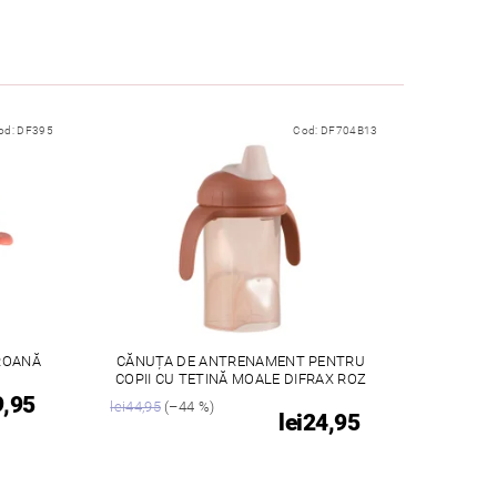
od:
DF395
Cod:
DF704B13
OROANĂ
CĂNUȚA DE ANTRENAMENT PENTRU
COPII CU TETINĂ MOALE DIFRAX ROZ
9,95
lei44,95
(–44 %)
lei24,95