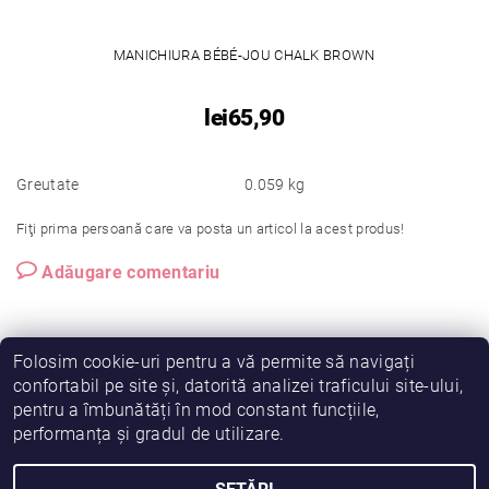
MANICHIURA BÉBÉ-JOU CHALK BROWN
lei65,90
Greutate
0.059 kg
Fiţi prima persoană care va posta un articol la acest produs!
Adăugare comentariu
Folosim cookie-uri pentru a vă permite să navigați
confortabil pe site și, datorită analizei traficului site-ului,
pentru a îmbunătăți în mod constant funcțiile,
|
|
|
Vreau să fiu partener!
Termeni și condiții
Cookies
performanța și gradul de utilizare.
|
|
Prelucrarea datelor
Despre noi
Comanda mea