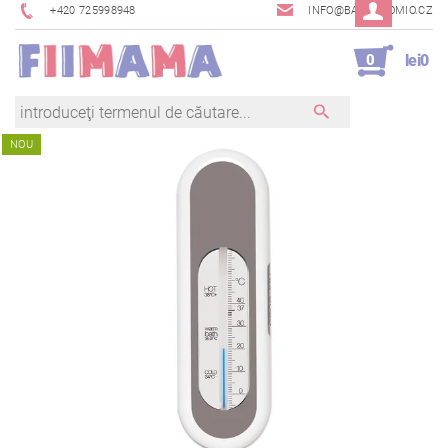
+420 725998948
INFO@BAMBINOMIO.CZ
0
lei0
NOU