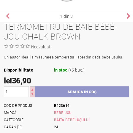
1
din 3
TERMOMETRU DE BAIE BÉBÉ-
JOU CHALK BROWN
Neevaluat
Un ajutor ideal la măsurarea temperaturii apei din cada bebelușului.
Disponibilitate
în stoc
(>5 buc.)
lei36,90
COD DE PRODUS
B423616
MARCĂ
BEBE-JOU
CATEGORIE
BĂIȚA BEBELUȘULUI
GARANŢIE
24