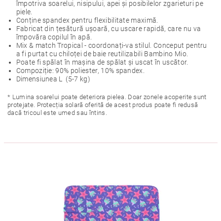
împotriva soarelui, nisipului, apei și posibilelor zgarieturi pe
piele.
Conține spandex pentru flexibilitate maximă.
Fabricat din țesătură ușoară, cu uscare rapidă, care nu va
împovăra copilul în apă.
Mix & match Tropical - coordonați-va stilul. Conceput pentru
a fi purtat cu chiloței de baie reutilizabili Bambino Mio.
Poate fi spălat în mașina de spălat și uscat în uscător.
Compoziție: 90% poliester, 10% spandex.
Dimensiunea L (5-7 kg)
* Lumina soarelui poate deteriora pielea. Doar zonele acoperite sunt
protejate. Protecția solară oferită de acest produs poate fi redusă
dacă tricoul este umed sau întins.