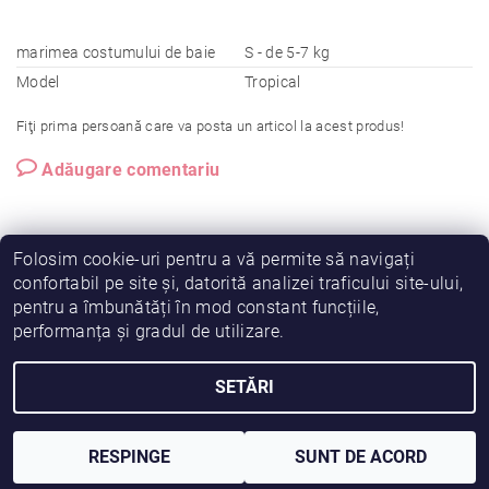
marimea costumului de baie
S - de 5-7 kg
Model
Tropical
Fiţi prima persoană care va posta un articol la acest produs!
Adăugare comentariu
Folosim cookie-uri pentru a vă permite să navigați
confortabil pe site și, datorită analizei traficului site-ului,
pentru a îmbunătăți în mod constant funcțiile,
|
|
|
Vreau să fiu partener!
Termeni și condiții
Cookies
performanța și gradul de utilizare.
|
|
Prelucrarea datelor
Despre noi
Comanda mea
SETĂRI
2026 © Fiimama, toate drepturile rezervate
Creat de Shoptet
RESPINGE
SUNT DE ACORD