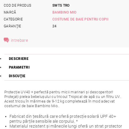
COD DE PRODUS
SWTS TRO
MARCĂ
BAMBINO MIO
CATEGORIE
COSTUME DE BAIE PENTRU COPII
GARANŢIE
24
intrebare
DESCRIERE
PARAMETRI
DISCUŢIE
Protecție UV40 + perfectă pentru micii marinari și descoperitori!
Protejați pielea bebelușului cu tricoul Tropical de apă cu un filtru UV.
Acest tricou în mărimea de 9-12 kg completează în mod adecvat
costumul de baie Bambino Mio.
Fabricat din țesătură care oferă protecție solară UPF 40+
pentru părțile sensibile ale corpului. *
Materialul rezistent și mânecile lungi oferă un strat protector