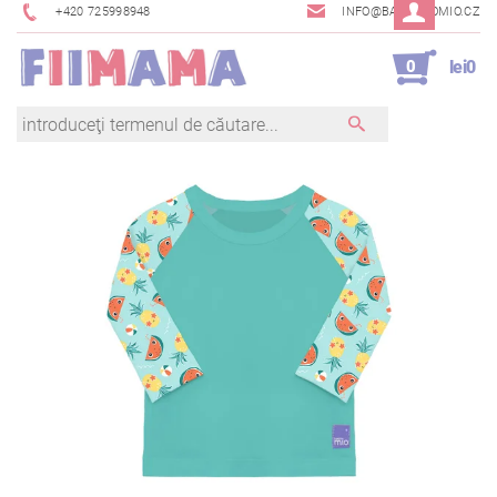
+420 725998948
INFO@BAMBINOMIO.CZ
0
lei0