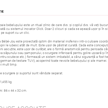
ŢIE
baie bebelușului este un ritual zilnic de care dvs. și copilul dvs. vă veți buc
ată cu sistemul inovator Click. Doar 2 clicuri și cada se așează ușor și în s
 pe suport cu un clic.
a Bébé-Jou este proiectată optim din material inofensiv intr-o culoare coor
piii le iubesc atât de mult. Este ușor de păstrat curată. Cada este concepută
ni ascuțite, este ușor de curățat, are o formă anatomică pentru perioada cân
ea săpunului sau șamponului, o scurgere inferioară pentru golire ușoară și 
entru scutece etc.) formează un sistem imbatabil, a cărui siguranță a fost t
ul german de testare TUV), acoperind toate nevoile bebelușului și ale mamei.
vi mult timp.
de scurgere și suportul sunt vândute separat.
1,455 kg.
i: 86 x 44 x 32 cm.