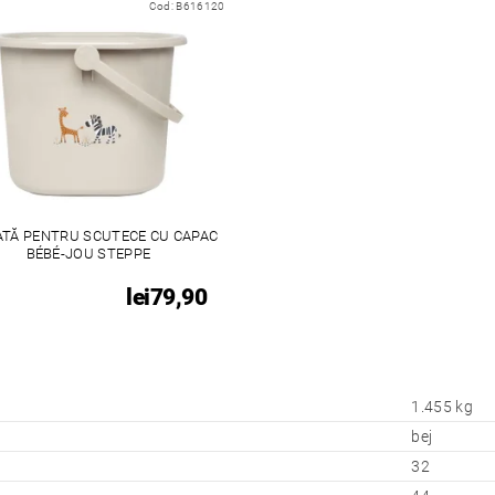
Cod:
B616120
ATĂ PENTRU SCUTECE CU CAPAC
BÉBÉ-JOU STEPPE
lei79,90
1.455 kg
bej
32