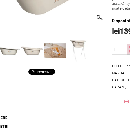
așează ușo
poate deta
Disponibi
lei13
COD DE P
MARCĂ
CATEGORI
GARANŢIE
IERE
ETRI