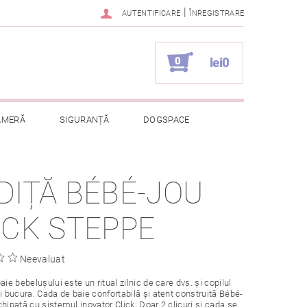
|
AUTENTIFICARE
ÎNREGISTRARE
0
lei0
AMERĂ
SIGURANȚĂ
DOGSPACE
ELOR CU CARACTER PERSONAL
DIȚĂ BÉBÉ-JOU
ICK STEPPE
Neevaluat
aie bebelușului este un ritual zilnic de care dvs. și copilul
ți bucura. Cada de baie confortabilă și atent construită Bébé-
chipată cu sistemul inovator Click. Doar 2 clicuri și cada se