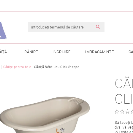
ĂIȚĂ
HRĂNIRE
INGRIJIRE
IMBRACAMINTE
C
ă
Cădițe pentru baie
TERMENI ȘI CONDIȚII
Cădiță Bébé-Jou Click Steppe
CONTACT
PRELUCRAREA DAT
CĂ
CONSULTAȚII
COMANDA MEA
CL
Să faceți b
dvs. vă ve
jou este e