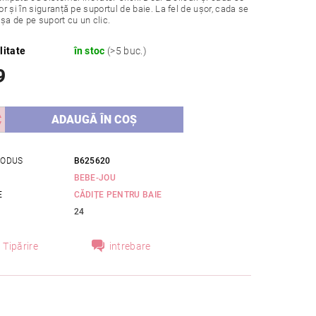
r și în siguranță pe suportul de baie. La fel de ușor, cada se
șa de pe suport cu un clic.
litate
în stoc
(>5 buc.)
9
RODUS
B625620
BEBE-JOU
E
CĂDIȚE PENTRU BAIE
24
Tipărire
intrebare