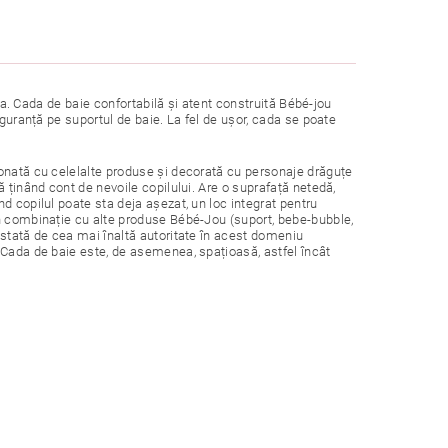
ura. Cada de baie confortabilă și atent construită Bébé-jou
iguranță pe suportul de baie. La fel de ușor, cada se poate
donată cu celelalte produse și decorată cu personaje drăguțe
 ținând cont de nevoile copilului. Are o suprafață netedă,
d copilul poate sta deja așezat, un loc integrat pentru
în combinație cu alte produse Bébé-Jou (suport, bebe-bubble,
estată de cea mai înaltă autoritate în acest domeniu
 Cada de baie este, de asemenea, spațioasă, astfel încât