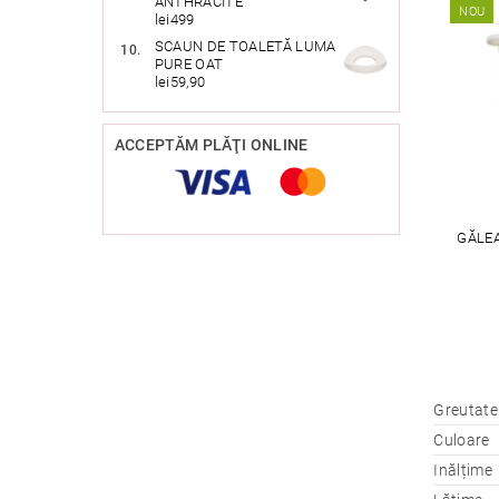
ANTHRACITE
NOU
lei499
SCAUN DE TOALETĂ LUMA
PURE OAT
lei59,90
ACCEPTĂM PLĂŢI ONLINE
GĂLE
Greutate
Culoare
Inălțime