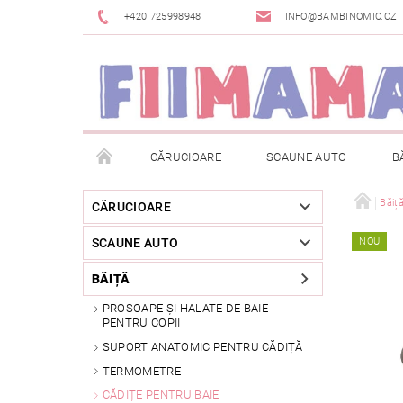
+420 725998948
INFO@BAMBINOMIO.CZ
CĂRUCIOARE
SCAUNE AUTO
B
BRANDURI
DESPACHETAT SAU DIN EXPOZIȚIE
Băiț
CĂRUCIOARE
SCAUNE AUTO
NOU
RETURNAREA MĂRFII
METODE DE PLATĂ
BĂIȚĂ
PROSOAPE ȘI HALATE DE BAIE
PENTRU COPII
SUPORT ANATOMIC PENTRU CĂDIȚĂ
TERMOMETRE
CĂDIȚE PENTRU BAIE