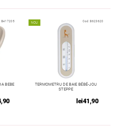
:
B417205
Cod:
B623620
NOU
DA BEBE
TERMOMETRU DE BAIE BÉBÉ-JOU
STEPPE
4,90
lei41,90