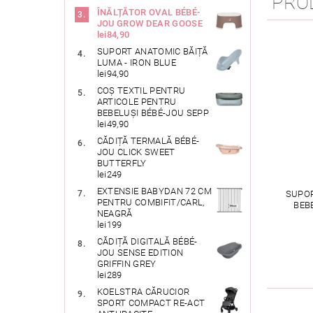
PRO
ÎNĂLȚĂTOR OVAL BÉBÉ-
JOU GROW DEAR GOOSE
lei84,90
SUPORT ANATOMIC BĂIȚĂ
LUMA - IRON BLUE
lei94,90
COȘ TEXTIL PENTRU
ARTICOLE PENTRU
BEBELUȘI BÉBÉ-JOU SEPP
lei49,90
CĂDIȚĂ TERMALĂ BÉBÉ-
JOU CLICK SWEET
BUTTERFLY
lei249
EXTENSIE BABYDAN 72 CM
SUPOR
PENTRU COMBIFIT/CARL,
BEB
NEAGRĂ
lei199
CĂDIȚĂ DIGITALĂ BÉBÉ-
JOU SENSE EDITION
GRIFFIN GREY
lei289
KOELSTRA CĂRUCIOR
SPORT COMPACT RE-ACT