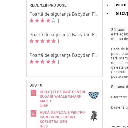
RECENZII PRODUSE
VIDEO
Poartă de siguranță Babydan Flexi Fit metal albă 67-105,5 cm cu înșurubare
DISCU
|
Să faceți 
este echip
Poartă de siguranță Babydan Flexi Fit metal neagră 67-105,5 cm cu înșurubare
detașa de
|
Cada de l
pe care co
Poartă de siguranță Babydan Flexi Fit metal neagră 67-105,5 cm cu înșurubare
fără margi
|
depozitar
găleată p
(institut
poate ser
SUS 10
Furtunul 
CHILOȚEI DE BAIE PENTRU
SUGARI WHALE WHARF,
Greutate: 
MAR. L
lei69
Dimensiun
HUSĂ DE PLOAIE PENTRU
CĂRUCIORUL SPORT
KOELSTRA GEN
lei79