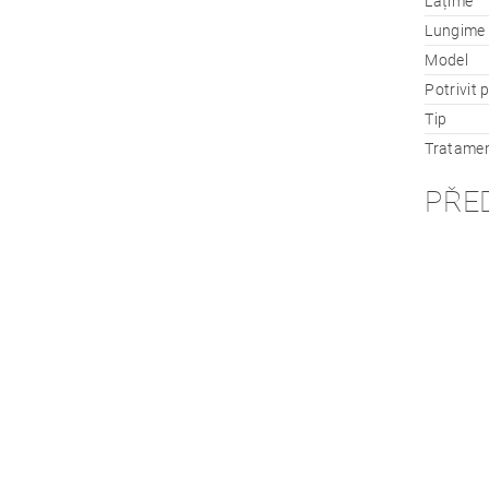
Lățime
Lungime
Model
Potrivit 
Tip
Tratamen
PŘE