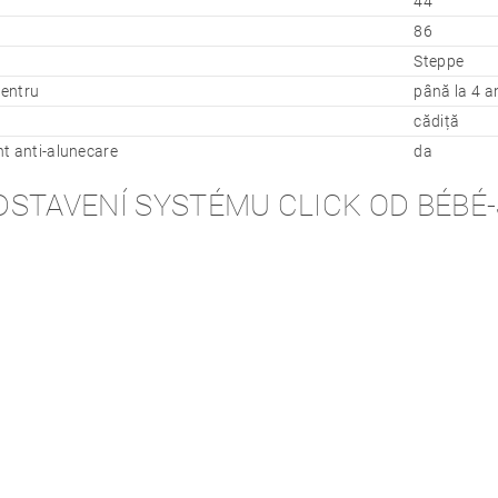
44
86
Steppe
pentru
până la 4 a
cădiță
t anti-alunecare
da
DSTAVENÍ SYSTÉMU CLICK OD BÉBÉ