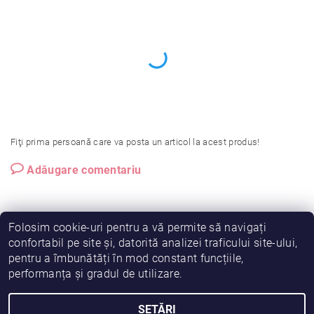
Fiţi prima persoană care va posta un articol la acest produs!
Adăugare comentariu
Folosim cookie-uri pentru a vă permite să navigați
confortabil pe site și, datorită analizei traficului site-ului,
pentru a îmbunătăți în mod constant funcțiile,
|
|
|
Vreau să fiu partener!
Termeni și condiții
Cookies
performanța și gradul de utilizare.
|
|
Prelucrarea datelor
Despre noi
Comanda mea
SETĂRI