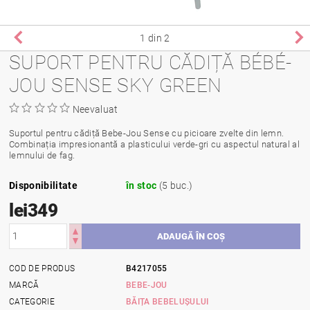
1
din 2
SUPORT PENTRU CĂDIȚĂ BÉBÉ-
JOU SENSE SKY GREEN
Neevaluat
Suportul pentru cădiță Bebe-Jou Sense cu picioare zvelte din lemn.
Combinația impresionantă a
plasticului verde-gri cu aspectul natural al
lemnului de fag.
Disponibilitate
în stoc
(5 buc.)
lei349
COD DE PRODUS
B4217055
MARCĂ
BEBE-JOU
CATEGORIE
BĂIȚA BEBELUȘULUI