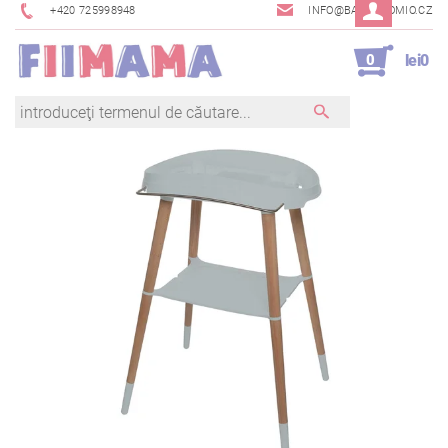
+420 725998948
INFO@BAMBINOMIO.CZ
0
lei0