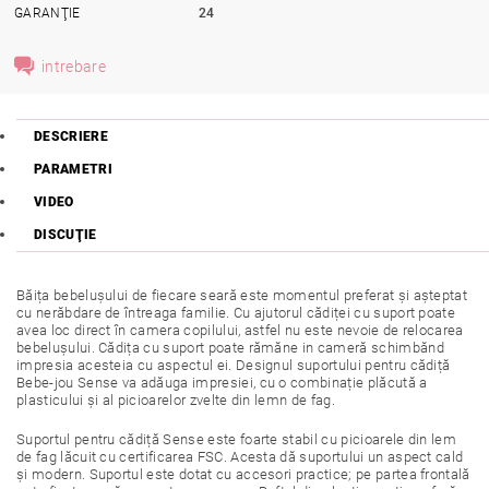
GARANŢIE
24
intrebare
DESCRIERE
PARAMETRI
VIDEO
DISCUŢIE
Băița bebelușului de fiecare seară este momentul preferat și așteptat
cu nerăbdare de întreaga familie. Cu ajutorul cădiței cu suport poate
avea loc direct în camera copilului, astfel nu este nevoie de relocarea
bebelușului. Cădița cu suport poate rămăne in cameră schimbănd
impresia acesteia cu aspectul ei. Designul suportului pentru cădiță
Bebe-jou Sense va adăuga impresiei, cu o combinație plăcută a
plasticului și al picioarelor zvelte din lemn de fag.
Suportul pentru cădiță Sense este foarte stabil cu picioarele din lem
de fag lăcuit cu certificarea FSC. Acesta dă suportului un aspect cald
și modern. Suportul este dotat cu accesori practice; pe partea frontală