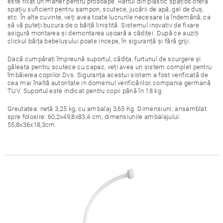
este fixat un măner pentru prosoape. Raftul din plastic spațios oferă
spațiu suficient pentru șampon, scutece, jucării de apă, gel de duș,
etc. În alte cuvinte, veți avea toate lucrurile necesare la îndemână, ca
să vă puteți bucura de o băiță liniștită. Sistemul inovativ de fixare
asigură montarea și demontarea ușoară a cădiței. După ce auziți
clickul băița bebelușului poate incepe, în siguranță și fără griji.
Dacă cumpărați împreună suportul, cădița, furtunul de scurgere și
găleata pentru scutece cu capac, veți avea un sistem complet pentru
îmbăierea copiilor Dvs. Siguranța acestui sistem a fost verificată de
cea mai înaltă autoritate in domeniul verificărilor, compania germană
TUV. Suportul este indicat pentru copii pănă în 18 kg.
Greutatea: netă 3,25 kg, cu ambalaj 3,65 Kg Dimensiuni: ansamblat
spre folosire: 60,2x49,8x83,4 cm, dimensiunile ambalajului:
55,8x36x18,3cm